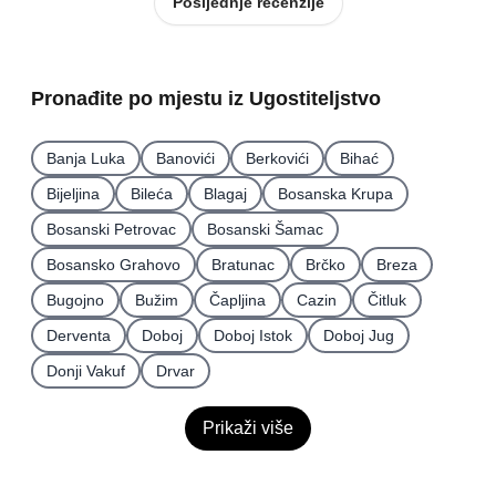
Posljednje recenzije
Pronađite po mjestu iz Ugostiteljstvo
Banja Luka
Banovići
Berkovići
Bihać
Bijeljina
Bileća
Blagaj
Bosanska Krupa
Bosanski Petrovac
Bosanski Šamac
Bosansko Grahovo
Bratunac
Brčko
Breza
Bugojno
Bužim
Čapljina
Cazin
Čitluk
Derventa
Doboj
Doboj Istok
Doboj Jug
Donji Vakuf
Drvar
Prikaži više