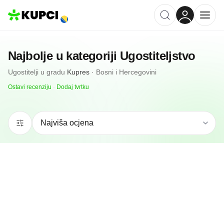
Najbolje u kategoriji
Ugostiteljstvo
Ugostitelji
u gradu
Kupres
·
Bosni i Hercegovini
Ostavi recenziju
·
Dodaj tvrtku
4.9
(
93
)
Hotel/Restoran Jezero
Kupres, BA