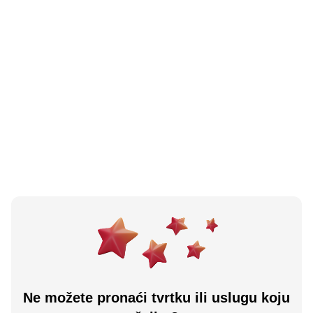
N/A
(0 recenzija)
Caffe Lavita
Odžak, BA
Učitaj više
Ne možete pronaći tvrtku ili uslugu koju