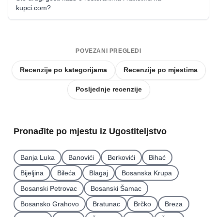
kupci.com?
POVEZANI PREGLEDI
Recenzije po kategorijama
Recenzije po mjestima
Posljednje recenzije
Pronađite po mjestu iz Ugostiteljstvo
Banja Luka
Banovići
Berkovići
Bihać
Bijeljina
Bileća
Blagaj
Bosanska Krupa
Bosanski Petrovac
Bosanski Šamac
Bosansko Grahovo
Bratunac
Brčko
Breza