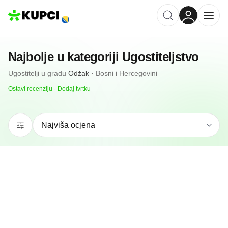
Najbolje u kategoriji
Ugostiteljstvo
Ugostitelji
u gradu
Odžak
·
Bosni i Hercegovini
Ostavi recenziju
·
Dodaj tvrtku
4.8
(
6
)
Caffe Bar Chicago
Odžak, BA