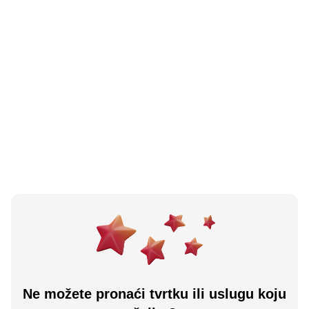
N/A
(0 recenzija)
Saloon
Drvar, BA
Učitaj više
Ne možete pronaći tvrtku ili uslugu koju