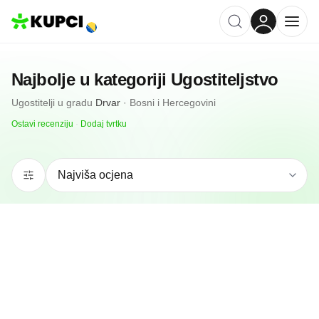
Najbolje u kategoriji
Ugostiteljstvo
Ugostitelji
u gradu
Drvar
·
Bosni i Hercegovini
Ostavi recenziju
·
Dodaj tvrtku
5.0
(
1
)
Apartmani Rodic
Drvar, BA