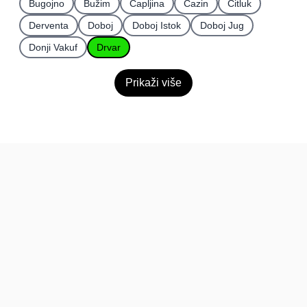
Bugojno
Bužim
Čapljina
Cazin
Čitluk
Derventa
Doboj
Doboj Istok
Doboj Jug
Donji Vakuf
Drvar
Prikaži više
BiH
Pravi kupci, prave recenzije.
Recenzije
Platforma
Recenzije po mjestima
O nama
Recenzije po kategorijama
Paketi
Posljednje recenzije
Dokumentacija