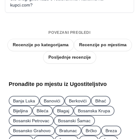
kupci.com?
POVEZANI PREGLEDI
Recenzije po kategorijama
Recenzije po mjestima
Posljednje recenzije
Pronađite po mjestu iz Ugostiteljstvo
Banja Luka
Banovići
Berkovići
Bihać
Bijeljina
Bileća
Blagaj
Bosanska Krupa
Bosanski Petrovac
Bosanski Šamac
Bosansko Grahovo
Bratunac
Brčko
Breza