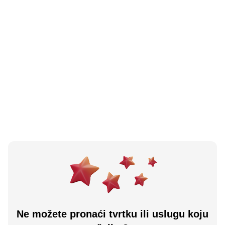
N/A
(0 recenzija)
Pekoteka Centar
Šipovo, BA
Učitaj više
Ne možete pronaći tvrtku ili uslugu koju