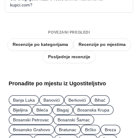
kupci.com?
POVEZANI PREGLEDI
Recenzije po kategorijama
Recenzije po mjestima
Posljednje recenzije
Pronađite po mjestu iz Ugostiteljstvo
Banja Luka
Banovići
Berkovići
Bihać
Bijeljina
Bileća
Blagaj
Bosanska Krupa
Bosanski Petrovac
Bosanski Šamac
Bosansko Grahovo
Bratunac
Brčko
Breza