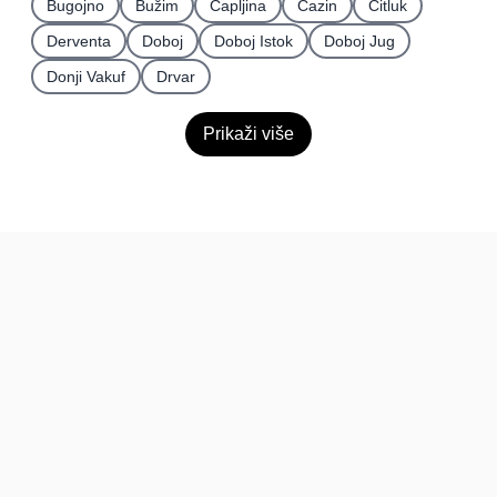
Bugojno
Bužim
Čapljina
Cazin
Čitluk
Derventa
Doboj
Doboj Istok
Doboj Jug
Donji Vakuf
Drvar
Prikaži više
BiH
Pravi kupci, prave recenzije.
Recenzije
Platforma
Recenzije po mjestima
O nama
Recenzije po kategorijama
Paketi
Posljednje recenzije
Dokumentacija