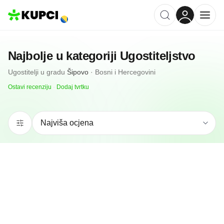
Najbolje u kategoriji
Ugostiteljstvo
Ugostitelji
u gradu
Šipovo
·
Bosni i Hercegovini
Ostavi recenziju
·
Dodaj tvrtku
N/A
(0 recenzija)
Cevabdzinica Ljalja
Šipovo, ba