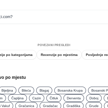
pci.com?
POVEZANI PREGLEDI
ije po kategorijama
Recenzije po mjestima
Posljednje re
tvo po mjestu
Bijeljina
Bileća
Blagaj
Bosanska Krupa
Bosanski P
im
Čapljina
Cazin
Čitluk
Derventa
Doboj
i Vakuf
Gračanica
Gradačac
Gradiška
Grude