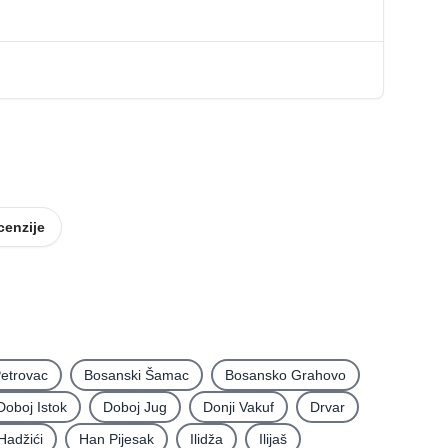
cenzije
etrovac
Bosanski Šamac
Bosansko Grahovo
Doboj Istok
Doboj Jug
Donji Vakuf
Drvar
Hadžići
Han Pijesak
Ilidža
Ilijaš