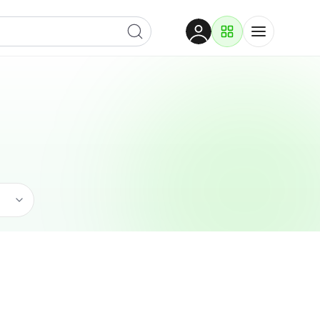
Dobrodošli
Prijavite se za pristup
Proizvodi i rješenja
Prijavi se
Ugostiteljstvo
Po kategoriji
Pogledaj podkategorije