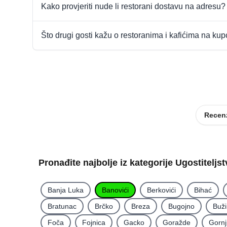
Kako provjeriti nude li restorani dostavu na adresu?
Što drugi gosti kažu o restoranima i kafićima na ku
Recenz
Pronađite najbolje iz kategorije Ugostiteljs
Banja Luka
Banovići
Berkovići
Bihać
Bratunac
Brčko
Breza
Bugojno
Buž
Foča
Fojnica
Gacko
Goražde
Gornj