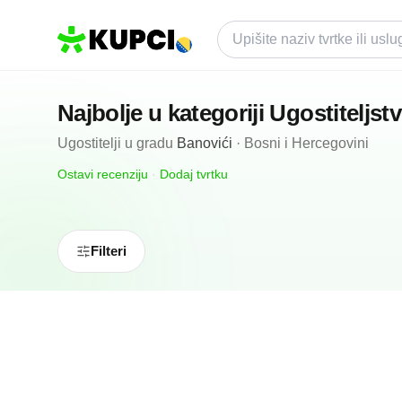
Najbolje u kategoriji
Ugostiteljst
Ugostitelji
u gradu
Banovići
·
Bosni i Hercegovini
Ostavi recenziju
·
Dodaj tvrtku
Filteri
N/A
(0 recenzija)
Caffe Bar Centar
Banovići, BA