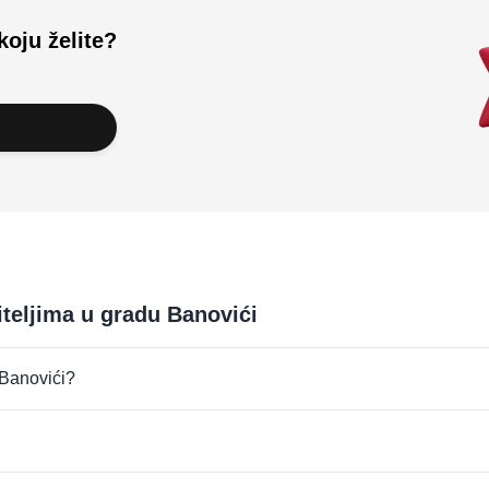
koju želite?
iteljima u gradu Banovići
u Banovići?