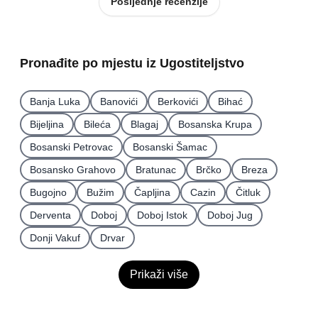
Posljednje recenzije
Pronađite po mjestu iz Ugostiteljstvo
Banja Luka
Banovići
Berkovići
Bihać
Bijeljina
Bileća
Blagaj
Bosanska Krupa
Bosanski Petrovac
Bosanski Šamac
Bosansko Grahovo
Bratunac
Brčko
Breza
Bugojno
Bužim
Čapljina
Cazin
Čitluk
Derventa
Doboj
Doboj Istok
Doboj Jug
Donji Vakuf
Drvar
Prikaži više