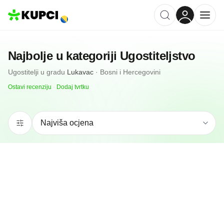
Najbolje u kategoriji
Ugostiteljstvo
Ugostitelji
u gradu
Lukavac
·
Bosni i Hercegovini
Ostavi recenziju
·
Dodaj tvrtku
5.0
(
6
)
Restoran-ćevabdžinica Sarajka Lukavac
Lukavac, BA