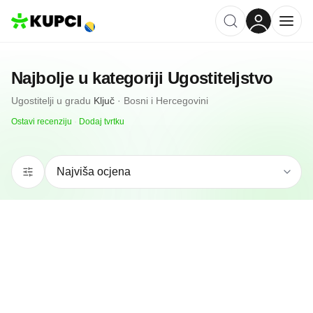
Najbolje u kategoriji
Ugostiteljstvo
Ugostitelji
u gradu
Ključ
·
Bosni i Hercegovini
Ostavi recenziju
·
Dodaj tvrtku
N/A
(0 recenzija)
D O O Besko Promet pekara Šabić
Ključ, BA