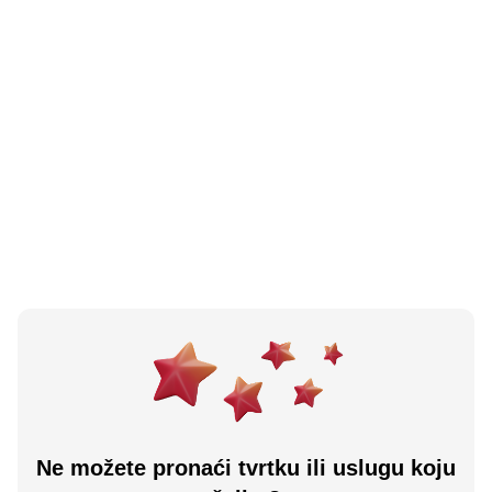
N/A
(0 recenzija)
D O O Besko Promet Pekara Šabić
Ključ, BA
Učitaj više
Ne možete pronaći tvrtku ili uslugu koju