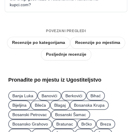
kupci.com?
POVEZANI PREGLEDI
Recenzije po kategorijama
Recenzije po mjestima
Posljednje recenzije
Pronađite po mjestu iz Ugostiteljstvo
Banja Luka
Banovići
Berkovići
Bihać
Bijeljina
Bileća
Blagaj
Bosanska Krupa
Bosanski Petrovac
Bosanski Šamac
Bosansko Grahovo
Bratunac
Brčko
Breza