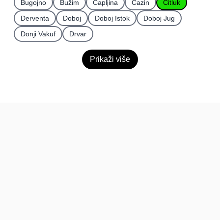
Bugojno
Bužim
Čapljina
Cazin
Čitluk
Derventa
Doboj
Doboj Istok
Doboj Jug
Donji Vakuf
Drvar
Prikaži više
BiH
Pravi kupci, prave recenzije.
Recenzije
Platforma
Recenzije po mjestima
O nama
Recenzije po kategorijama
Paketi
Posljednje recenzije
Dokumentacija