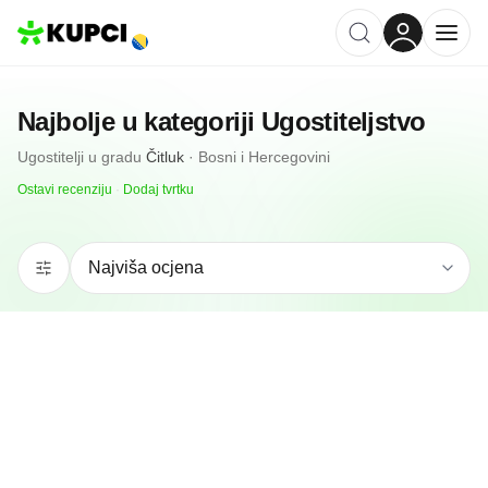
Najbolje u kategoriji
Ugostiteljstvo
Ugostitelji
u gradu
Čitluk
·
Bosni i Hercegovini
Ostavi recenziju
·
Dodaj tvrtku
4.9
(
89
)
The Basement Club
Čitluk, BA