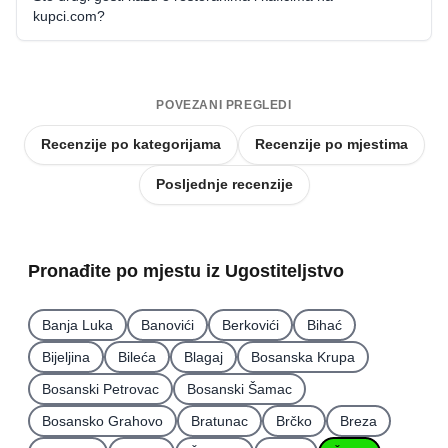
kupci.com?
POVEZANI PREGLEDI
Recenzije po kategorijama
Recenzije po mjestima
Posljednje recenzije
Pronađite po mjestu iz Ugostiteljstvo
Banja Luka
Banovići
Berkovići
Bihać
Bijeljina
Bileća
Blagaj
Bosanska Krupa
Bosanski Petrovac
Bosanski Šamac
Bosansko Grahovo
Bratunac
Brčko
Breza