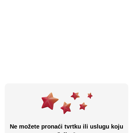
5.0
(
6
)
Smashburgerz
Čitluk, BA
Učitaj više
Ne možete pronaći tvrtku ili uslugu koju