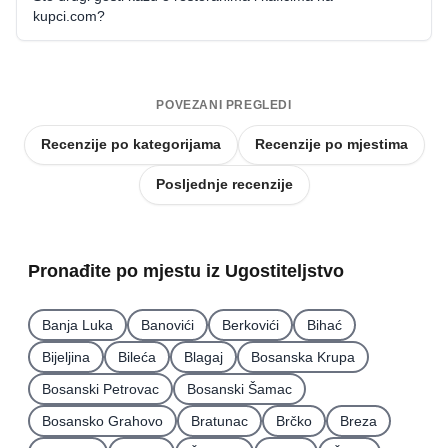
kupci.com?
POVEZANI PREGLEDI
Recenzije po kategorijama
Recenzije po mjestima
Posljednje recenzije
Pronađite po mjestu iz Ugostiteljstvo
Banja Luka
Banovići
Berkovići
Bihać
Bijeljina
Bileća
Blagaj
Bosanska Krupa
Bosanski Petrovac
Bosanski Šamac
Bosansko Grahovo
Bratunac
Brčko
Breza