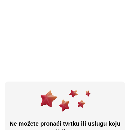
N/A
(0 recenzija)
Fast Food Bom
Prozor, BA
Učitaj više
Ne možete pronaći tvrtku ili uslugu koju