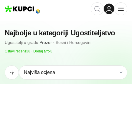
Najbolje u kategoriji
Ugostiteljstvo
Ugostitelji
u gradu
Prozor
·
Bosni i Hercegovini
Ostavi recenziju
·
Dodaj tvrtku
N/A
(0 recenzija)
Caffe Bar Lav
Prozor, ba