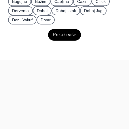
Bugojno
Bužim
Čapljina
Cazin
Čitluk
Derventa
Doboj
Doboj Istok
Doboj Jug
Donji Vakuf
Drvar
Prikaži više
BiH
Pravi kupci, prave recenzije.
Recenzije
Platforma
Recenzije po mjestima
O nama
Recenzije po kategorijama
Paketi
Posljednje recenzije
Dokumentacija