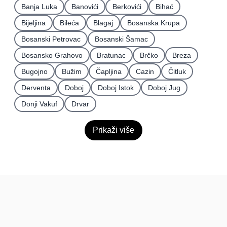
Banja Luka
Banovići
Berkovići
Bihać
Bijeljina
Bileća
Blagaj
Bosanska Krupa
Bosanski Petrovac
Bosanski Šamac
Bosansko Grahovo
Bratunac
Brčko
Breza
Bugojno
Bužim
Čapljina
Cazin
Čitluk
Derventa
Doboj
Doboj Istok
Doboj Jug
Donji Vakuf
Drvar
Prikaži više
BiH