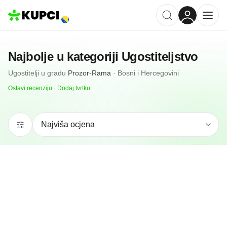
Najbolje u kategoriji
Ugostiteljstvo
Ugostitelji
u gradu
Prozor-Rama
·
Bosni i Hercegovini
Ostavi recenziju
·
Dodaj tvrtku
N/A
(0 recenzija)
Disco Club No Limit
Prozor-Rama, BA