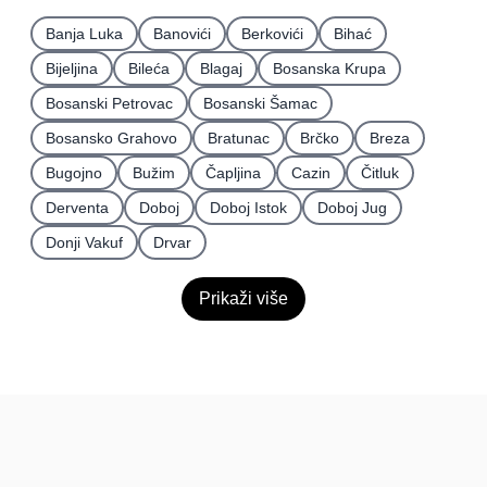
Banja Luka
Banovići
Berkovići
Bihać
Bijeljina
Bileća
Blagaj
Bosanska Krupa
Bosanski Petrovac
Bosanski Šamac
Bosansko Grahovo
Bratunac
Brčko
Breza
Bugojno
Bužim
Čapljina
Cazin
Čitluk
Derventa
Doboj
Doboj Istok
Doboj Jug
Donji Vakuf
Drvar
Prikaži više
BiH