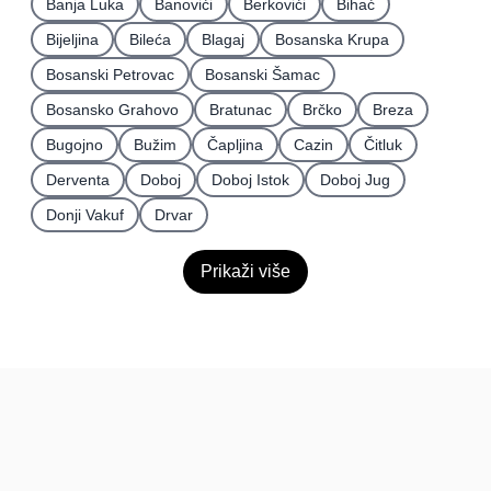
Banja Luka
Banovići
Berkovići
Bihać
Bijeljina
Bileća
Blagaj
Bosanska Krupa
Bosanski Petrovac
Bosanski Šamac
Bosansko Grahovo
Bratunac
Brčko
Breza
Bugojno
Bužim
Čapljina
Cazin
Čitluk
Derventa
Doboj
Doboj Istok
Doboj Jug
Donji Vakuf
Drvar
Prikaži više
BiH