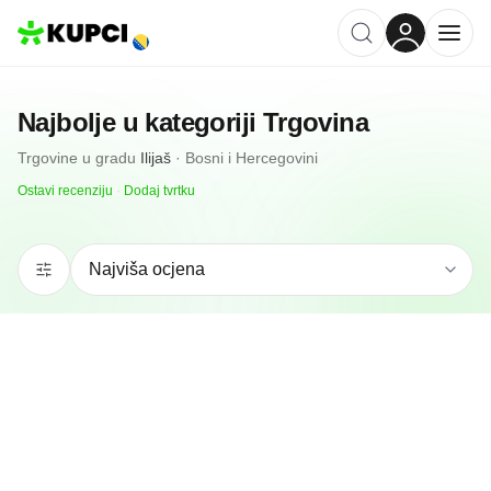
Najbolje u kategoriji
Trgovina
Trgovine
u gradu
Ilijaš
·
Bosni i Hercegovini
Ostavi recenziju
·
Dodaj tvrtku
4.8
(
92
)
Tranzit Petrol
Ilijaš, BA