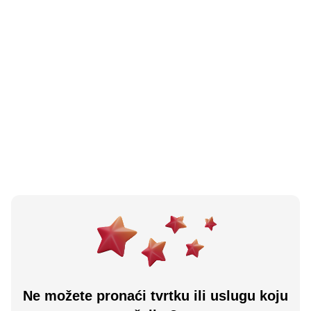
N/A
(0 recenzija)
Zlatara Faraon
Kozarska Dubica, BA
Učitaj više
Ne možete pronaći tvrtku ili uslugu koju