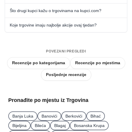
Što drugi kupci kažu o trgovinama na kupci.com?
Koje trgovine imaju najbolje akcije ovaj tjedan?
POVEZANI PREGLEDI
Recenzije po kategorijama
Recenzije po mjestima
Posljednje recenzije
Pronađite po mjestu iz Trgovina
Banja Luka
Banovići
Berkovići
Bihać
Bijeljina
Bileća
Blagaj
Bosanska Krupa