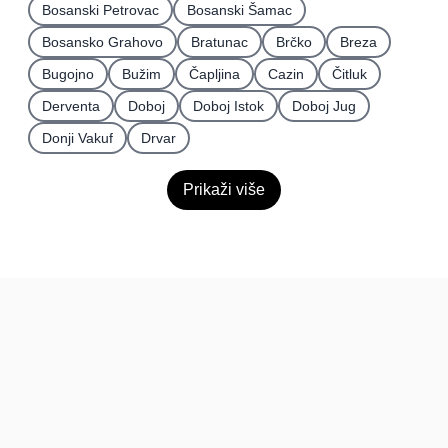
Bosanski Petrovac
Bosanski Šamac
Bosansko Grahovo
Bratunac
Brčko
Breza
Bugojno
Bužim
Čapljina
Cazin
Čitluk
Derventa
Doboj
Doboj Istok
Doboj Jug
Donji Vakuf
Drvar
Prikaži više
BiH
Pravi kupci, prave recenzije.
Recenzije
Platforma
Recenzije po mjestima
O nama