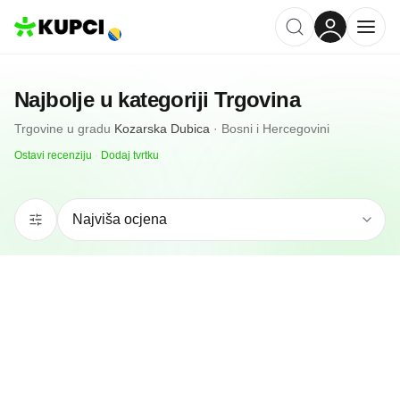
Najbolje u kategoriji
Trgovina
Trgovine
u gradu
Kozarska Dubica
·
Bosni i Hercegovini
Ostavi recenziju
·
Dodaj tvrtku
N/A
(0 recenzija)
Tropic Market
Kozarska Dubica, BA