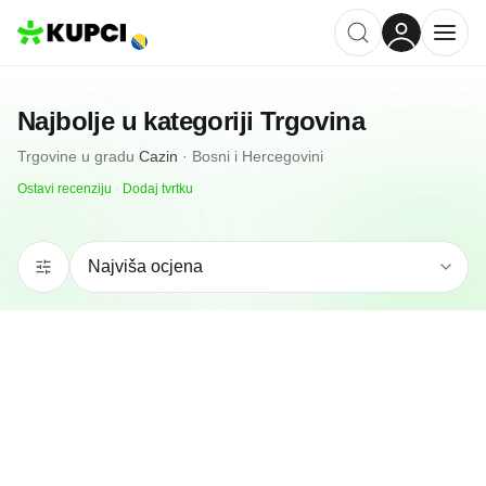
Najbolje u kategoriji
Trgovina
Trgovine
u gradu
Cazin
·
Bosni i Hercegovini
Ostavi recenziju
·
Dodaj tvrtku
4.9
(
7
)
Jasko Export-Import
Cazin, BA