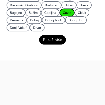
Bosansko Grahovo
Bratunac
Brčko
Breza
Bugojno
Bužim
Čapljina
Cazin
Čitluk
Derventa
Doboj
Doboj Istok
Doboj Jug
Donji Vakuf
Drvar
Prikaži više
BiH
Pravi kupci, prave recenzije.
Recenzije
Platforma
Recenzije po mjestima
O nama
Recenzije po kategorijama
Paketi