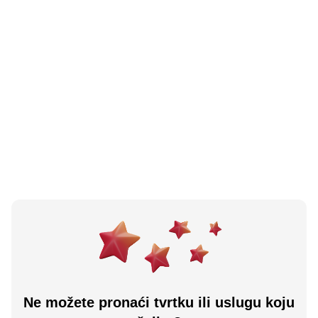
N/A
(0 recenzija)
Planika Tc City Center Cazin
Cazin, BA
Učitaj više
Ne možete pronaći tvrtku ili uslugu koju