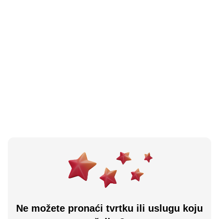
5.0
(
29
)
No Smoke - Električne Cigarete Sarajevo City Centar
Sarajevo, BA
Učitaj više
Ne možete pronaći tvrtku ili uslugu koju