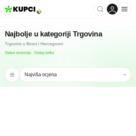
Najbolje u kategoriji
Trgovina
Trgovine
u
Bosni i Hercegovini
Ostavi recenziju
·
Dodaj tvrtku
5.0
(
76
)
AS3 Gift Souvenir Shop Sarajevo
Sarajevo, BA