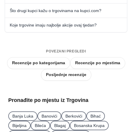
Što drugi kupci kažu o trgovinama na kupci.com?
Koje trgovine imaju najbolje akcije ovaj tjedan?
POVEZANI PREGLEDI
Recenzije po kategorijama
Recenzije po mjestima
Posljednje recenzije
Pronađite po mjestu iz Trgovina
Banja Luka
Banovići
Berkovići
Bihać
Bijeljina
Bileća
Blagaj
Bosanska Krupa