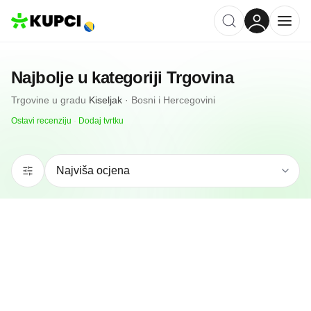
Najbolje u kategoriji
Trgovina
Trgovine
u gradu
Kiseljak
·
Bosni i Hercegovini
Ostavi recenziju
·
Dodaj tvrtku
N/A
(0 recenzija)
Agro Centar B Metal D O O
Kiseljak, BA