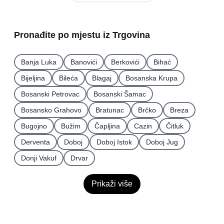
Pronađite po mjestu iz Trgovina
Banja Luka
Banovići
Berkovići
Bihać
Bijeljina
Bileća
Blagaj
Bosanska Krupa
Bosanski Petrovac
Bosanski Šamac
Bosansko Grahovo
Bratunac
Brčko
Breza
Bugojno
Bužim
Čapljina
Cazin
Čitluk
Derventa
Doboj
Doboj Istok
Doboj Jug
Donji Vakuf
Drvar
Prikaži više