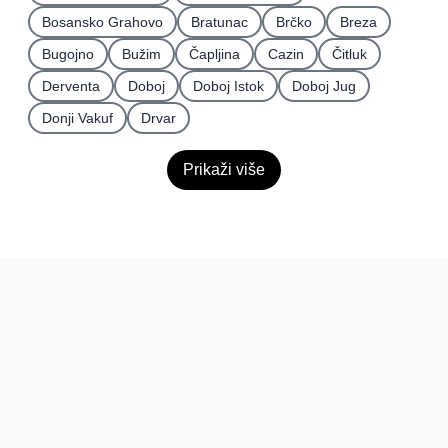
Bosansko Grahovo
Bratunac
Brčko
Breza
Bugojno
Bužim
Čapljina
Cazin
Čitluk
Derventa
Doboj
Doboj Istok
Doboj Jug
Donji Vakuf
Drvar
Prikaži više
BiH
Pravi kupci, prave recenzije.
Recenzije
Platforma
Recenzije po mjestima
O nama
Recenzije po kategorijama
Paketi