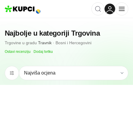
Najbolje u kategoriji
Trgovina
Trgovine
u gradu
Travnik
·
Bosni i Hercegovini
Ostavi recenziju
·
Dodaj tvrtku
5.0
(
4
)
BEST d.o.o.
Travnik, BA