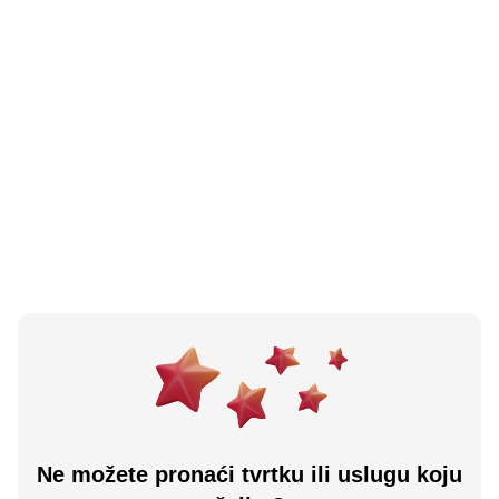
N/A
(0 recenzija)
Sulejmanija Jewellery
Travnik, ba
Učitaj više
Ne možete pronaći tvrtku ili uslugu koju