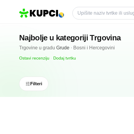
Najbolje u kategoriji
Trgovina
Trgovine
u gradu
Grude
·
Bosni i Hercegovini
Ostavi recenziju
·
Dodaj tvrtku
Filteri
5.0
(
42
)
Ledertech
Grude, BA