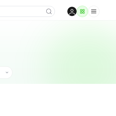
Dobrodošli
Prijavite se za pristup
Proizvodi i rješenja
Prijavi se
Trgovina
Po kategoriji
Pogledaj podkategorije