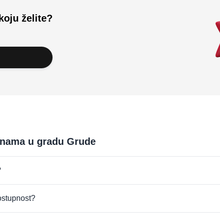
koju želite?
vinama u gradu Grude
?
dostupnost?