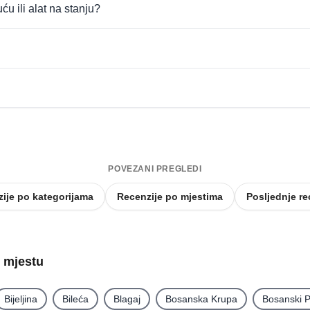
uću ili alat na stanju?
POVEZANI PREGLEDI
ije po kategorijama
Recenzije po mjestima
Posljednje re
o mjestu
Bijeljina
Bileća
Blagaj
Bosanska Krupa
Bosanski P