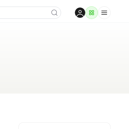
Dobrodošli
Prijavite se za pristup
Proizvodi i rješenja
Prijavi se
Po kategoriji