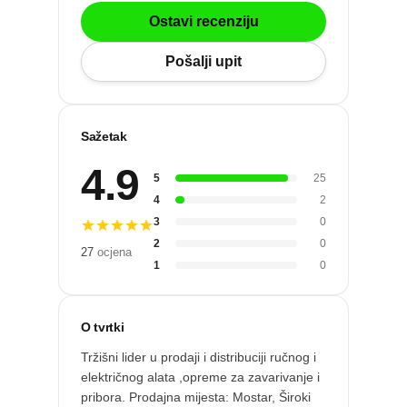
Po gradu ili mjestu
Ostavi recenziju
Pošalji upit
Posljednje recenzije
Dodaj tvrtku
Sažetak
4.9
Ostavi recenziju
5
25
4
2
ri
3
0
2
0
27
ocjena
1
0
O tvrtki
Tržišni lider u prodaji i distribuciji ručnog i
električnog alata ,opreme za zavarivanje i
pribora. Prodajna mijesta: Mostar, Široki