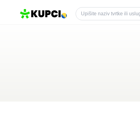
Ax-Soling
Grude
,
BA
Kategorija ·
Građevina
4.9
·
27 recenzija