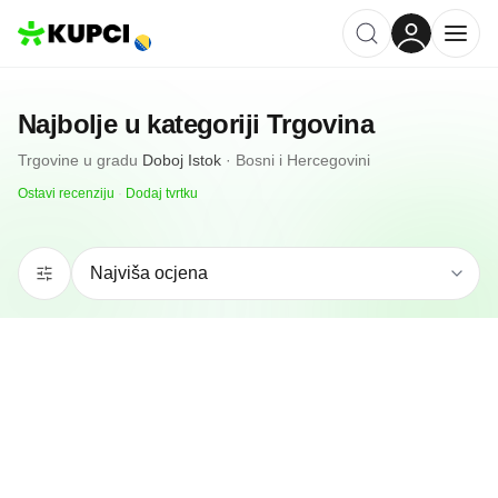
Najbolje u kategoriji
Trgovina
Trgovine
u gradu
Doboj Istok
·
Bosni i Hercegovini
Ostavi recenziju
·
Dodaj tvrtku
5.0
(
2
)
EMOS TRADE
Doboj Istok, BA