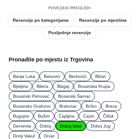
POVEZANI PREGLEDI
Recenzije po kategorijama
Recenzije po mjestima
Posljednje recenzije
Pronađite po mjestu iz Trgovina
Banja Luka
Banovići
Berkovići
Bihać
Bijeljina
Bileća
Blagaj
Bosanska Krupa
Bosanski Petrovac
Bosanski Šamac
Bosansko Grahovo
Bratunac
Brčko
Breza
Bugojno
Bužim
Čapljina
Cazin
Čitluk
Derventa
Doboj
Doboj Istok
Doboj Jug
Donji Vakuf
Drvar