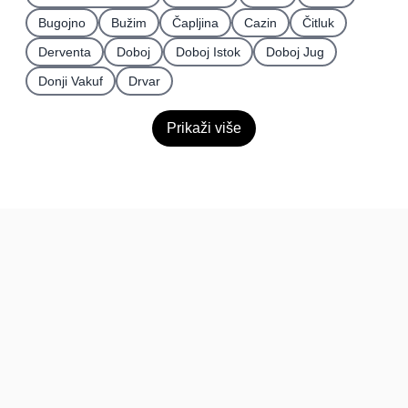
Bugojno
Bužim
Čapljina
Cazin
Čitluk
Derventa
Doboj
Doboj Istok
Doboj Jug
Donji Vakuf
Drvar
Prikaži više
BiH
Pravi kupci, prave recenzije.
Recenzije
Platforma
Recenzije po mjestima
O nama
Recenzije po kategorijama
Paketi
Posljednje recenzije
Dokumentacija