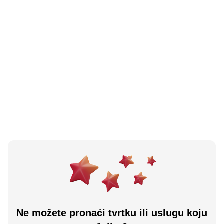
4.9
(
7
)
Eko Stridon d.o.o.
Tomislavgrad, BA
Učitaj više
Ne možete pronaći tvrtku ili uslugu koju