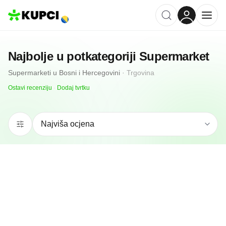
Najbolje u potkategoriji
Supermarket
Supermarketi
u
Bosni i Hercegovini
·
Trgovina
Ostavi recenziju
·
Dodaj tvrtku
4.8
(
104
)
OLI d.o.o
Posušje, BA