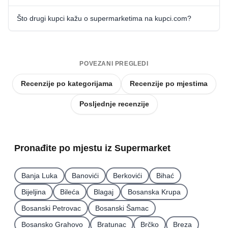
Što drugi kupci kažu o supermarketima na kupci.com?
POVEZANI PREGLEDI
Recenzije po kategorijama
Recenzije po mjestima
Posljednje recenzije
Pronađite po mjestu iz Supermarket
Banja Luka
Banovići
Berkovići
Bihać
Bijeljina
Bileća
Blagaj
Bosanska Krupa
Bosanski Petrovac
Bosanski Šamac
Bosansko Grahovo
Bratunac
Brčko
Breza