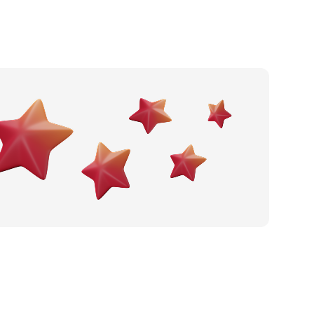
Domaći proizvodi
Nafta i gorivo