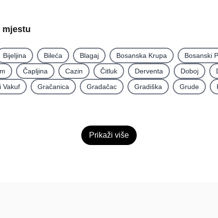
o mjestu
Bijeljina
Bileća
Blagaj
Bosanska Krupa
Bosanski P
im
Čapljina
Cazin
Čitluk
Derventa
Doboj
i Vakuf
Gračanica
Gradačac
Gradiška
Grude
Prikaži više
Pomoć
Platfo