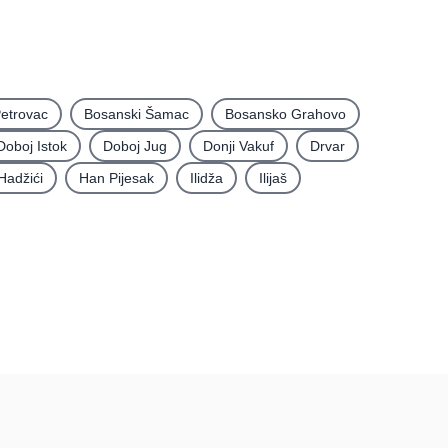
etrovac
Bosanski Šamac
Bosansko Grahovo
Doboj Istok
Doboj Jug
Donji Vakuf
Drvar
Hadžići
Han Pijesak
Ilidža
Ilijaš
rma
Podatci