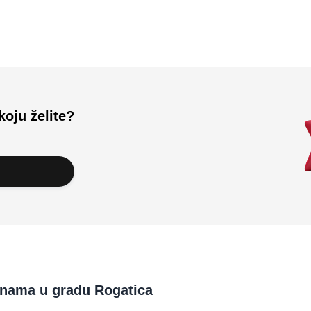
Učitali ste sve.
koju želite?
vinama u gradu Rogatica