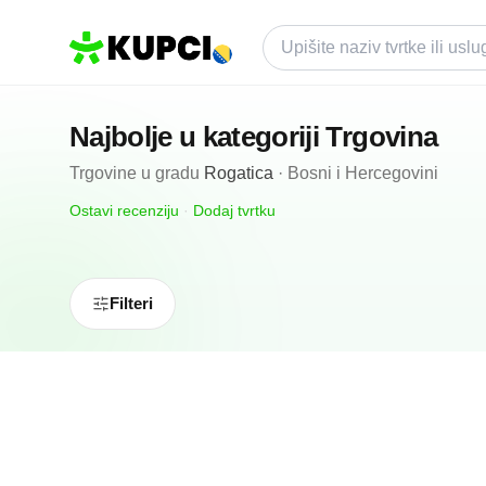
Najbolje u kategoriji
Trgovina
Trgovine
u gradu
Rogatica
·
Bosni i Hercegovini
Ostavi recenziju
·
Dodaj tvrtku
Filteri
N/A
(0 recenzija)
Butik Parfimerija Magic 1
Rogatica, ba