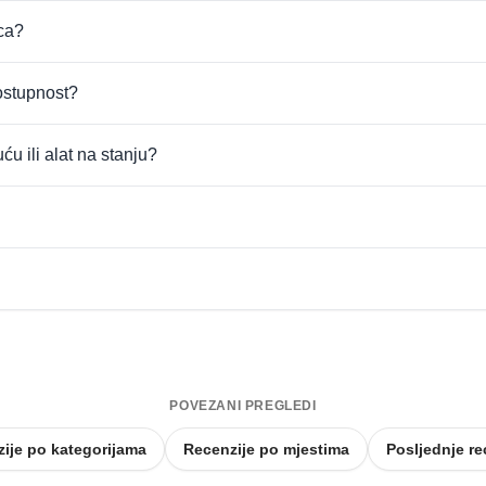
ica?
dostupnost?
uću ili alat na stanju?
POVEZANI PREGLEDI
ije po kategorijama
Recenzije po mjestima
Posljednje re