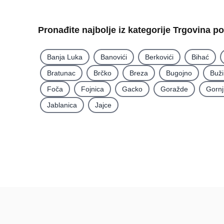
Pronađite najbolje iz kategorije Trgovina p
Banja Luka
Banovići
Berkovići
Bihać
Bratunac
Brčko
Breza
Bugojno
Buž
Foča
Fojnica
Gacko
Goražde
Gornj
Jablanica
Jajce
Recenzije