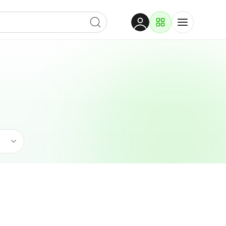
Dobrodošli
Prijavite se za pristup
Proizvodi i rješenja
Prijavi se
Trgovina
Po kategoriji
Pogledaj podkategorije