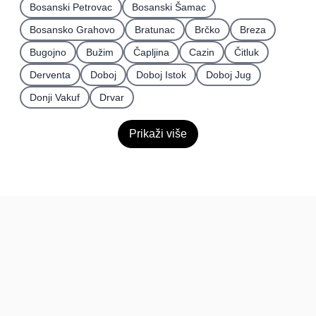
Bosanski Petrovac
Bosanski Šamac
Bosansko Grahovo
Bratunac
Brčko
Breza
Bugojno
Bužim
Čapljina
Cazin
Čitluk
Derventa
Doboj
Doboj Istok
Doboj Jug
Donji Vakuf
Drvar
Prikaži više
BiH
Pravi kupci, prave recenzije.
Recenzije
Platforma
Recenzije po mjestima
O nama