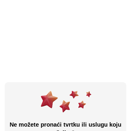
N/A
(0 recenzija)
Bs Ina Sanski Most
Sanski Most, BA
Učitaj više
Ne možete pronaći tvrtku ili uslugu koju