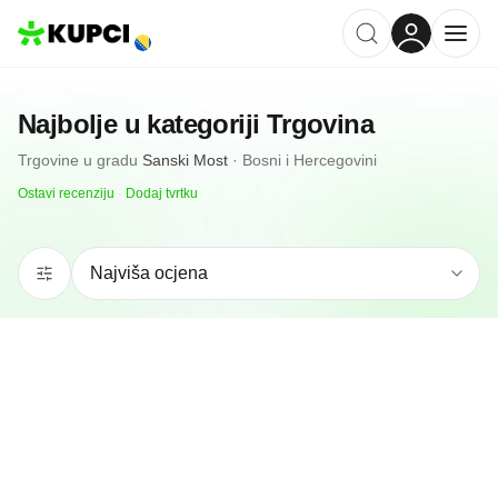
Najbolje u kategoriji
Trgovina
Trgovine
u gradu
Sanski Most
·
Bosni i Hercegovini
Ostavi recenziju
·
Dodaj tvrtku
N/A
(0 recenzija)
Inovine K 21
Sanski Most, ba