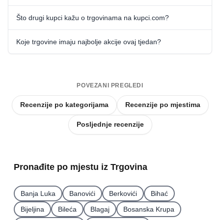
Što drugi kupci kažu o trgovinama na kupci.com?
Koje trgovine imaju najbolje akcije ovaj tjedan?
POVEZANI PREGLEDI
Recenzije po kategorijama
Recenzije po mjestima
Posljednje recenzije
Pronađite po mjestu iz Trgovina
Banja Luka
Banovići
Berkovići
Bihać
Bijeljina
Bileća
Blagaj
Bosanska Krupa