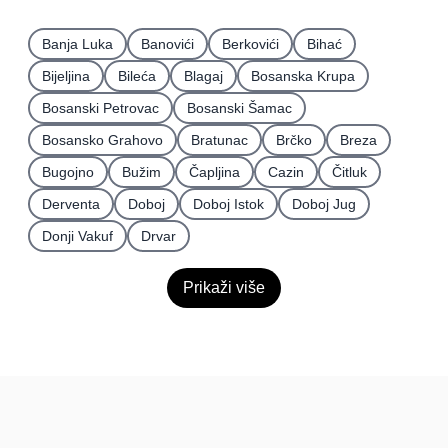
Banja Luka
Banovići
Berkovići
Bihać
Bijeljina
Bileća
Blagaj
Bosanska Krupa
Bosanski Petrovac
Bosanski Šamac
Bosansko Grahovo
Bratunac
Brčko
Breza
Bugojno
Bužim
Čapljina
Cazin
Čitluk
Derventa
Doboj
Doboj Istok
Doboj Jug
Donji Vakuf
Drvar
Prikaži više