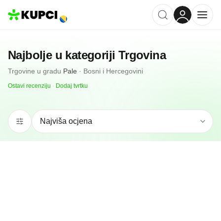
Najbolje u kategoriji
Trgovina
Trgovine
u gradu
Pale
·
Bosni i Hercegovini
Ostavi recenziju
·
Dodaj tvrtku
5.0
(
5
)
Sarajevoinvest
Pale, BA