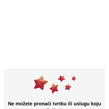
5.0
(
1
)
Autoskola Safe Driver D O O
Sarajevo, BA
Učitaj više
Ne možete pronaći tvrtku ili uslugu koju