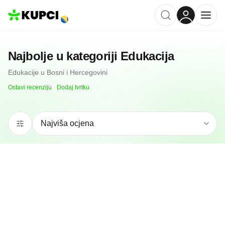
Najbolje u kategoriji
Edukacija
Edukacije
u
Bosni i Hercegovini
Ostavi recenziju
·
Dodaj tvrtku
4.7
(
50
)
University "Džemal Bijedić" Mostar
Mostar, BA