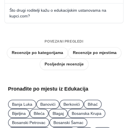
Što drugi roditelji kažu o edukacijskim ustanovama na
kupci.com?
POVEZANI PREGLEDI
Recenzije po kategorijama
Recenzije po mjestima
Posljednje recenzije
Pronađite po mjestu iz Edukacija
Banja Luka
Banovići
Berkovići
Bihać
Bijeljina
Bileća
Blagaj
Bosanska Krupa
Bosanski Petrovac
Bosanski Šamac