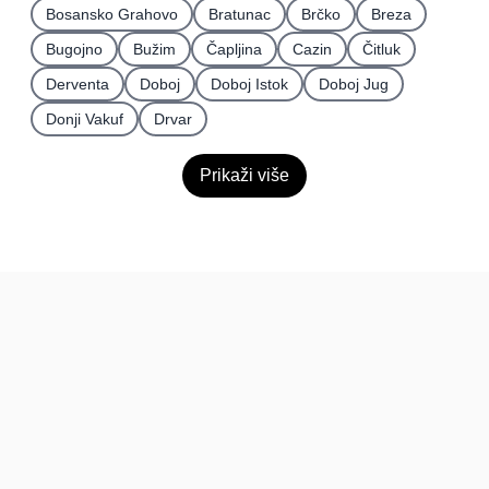
Bosansko Grahovo
Bratunac
Brčko
Breza
Bugojno
Bužim
Čapljina
Cazin
Čitluk
Derventa
Doboj
Doboj Istok
Doboj Jug
Donji Vakuf
Drvar
Prikaži više
BiH
Pravi kupci, prave recenzije.
Recenzije
Platforma
Recenzije po mjestima
O nama
Recenzije po kategorijama
Paketi