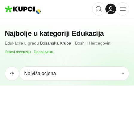
Najbolje u kategoriji
Edukacija
Edukacije
u gradu
Bosanska Krupa
·
Bosni i Hercegovini
Ostavi recenziju
·
Dodaj tvrtku
N/A
(0 recenzija)
Auto Škola Stop
Bosanska Krupa, BA