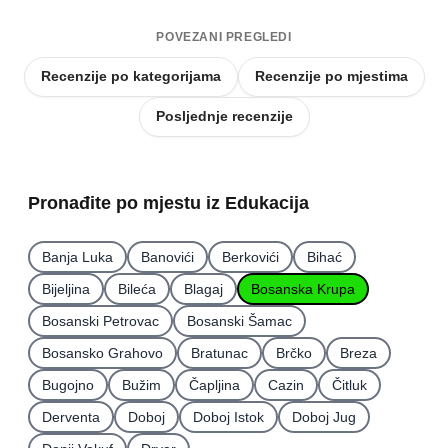
POVEZANI PREGLEDI
Recenzije po kategorijama
Recenzije po mjestima
Posljednje recenzije
Pronađite po mjestu iz Edukacija
Banja Luka
Banovići
Berkovići
Bihać
Bijeljina
Bileća
Blagaj
Bosanska Krupa
Bosanski Petrovac
Bosanski Šamac
Bosansko Grahovo
Bratunac
Brčko
Breza
Bugojno
Bužim
Čapljina
Cazin
Čitluk
Derventa
Doboj
Doboj Istok
Doboj Jug