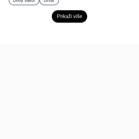
Donji Vakuf
Drvar
Prikaži više
BiH
Pravi kupci, prave recenzije.
Recenzije
Platforma
Recenzije po mjestima
O nama
Recenzije po kategorijama
Paketi
Posljednje recenzije
Dokumentacija
Pomoć
Podatci
FAQ
Uvjeti korištenja