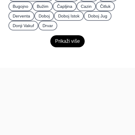
Bugojno
Bužim
Čapljina
Cazin
Čitluk
Derventa
Doboj
Doboj Istok
Doboj Jug
Donji Vakuf
Drvar
Prikaži više
BiH
Pravi kupci, prave recenzije.
Recenzije
Platforma
Recenzije po mjestima
O nama
Recenzije po kategorijama
Paketi
Posljednje recenzije
Dokumentacija