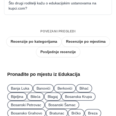
Što drugi roditelji kažu o edukacijskim ustanovama na
kupci.com?
POVEZANI PREGLEDI
Recenzije po kategorijama
Recenzije po mjestima
Posljednje recenzije
Pronađite po mjestu iz Edukacija
Banja Luka
Banovići
Berkovići
Bihać
Bijeljina
Bileća
Blagaj
Bosanska Krupa
Bosanski Petrovac
Bosanski Šamac
Bosansko Grahovo
Bratunac
Brčko
Breza