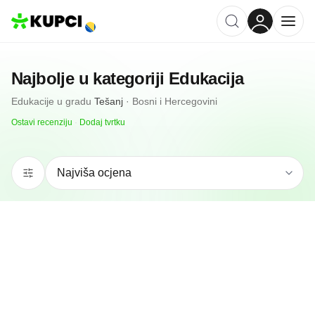
Najbolje u kategoriji
Edukacija
Edukacije
u gradu
Tešanj
·
Bosni i Hercegovini
Ostavi recenziju
·
Dodaj tvrtku
N/A
(0 recenzija)
Jezički Studio Mentors
Tešanj, BA