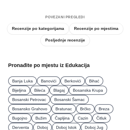
POVEZANI PREGLEDI
Recenzije po kategorijama
Recenzije po mjestima
Posljednje recenzije
Pronađite po mjestu iz Edukacija
Banja Luka
Banovići
Berkovići
Bihać
Bijeljina
Bileća
Blagaj
Bosanska Krupa
Bosanski Petrovac
Bosanski Šamac
Bosansko Grahovo
Bratunac
Brčko
Breza
Bugojno
Bužim
Čapljina
Cazin
Čitluk
Derventa
Doboj
Doboj Istok
Doboj Jug