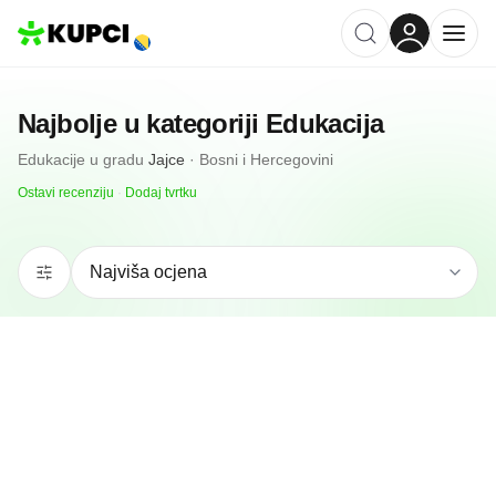
Najbolje u kategoriji
Edukacija
Edukacije
u gradu
Jajce
·
Bosni i Hercegovini
Ostavi recenziju
·
Dodaj tvrtku
N/A
(0 recenzija)
Gerza
Jajce, BA