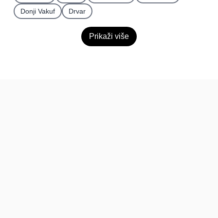
Donji Vakuf
Drvar
Prikaži više
BiH
Pravi kupci, prave recenzije.
Recenzije
Platforma
Recenzije po mjestima
O nama
Recenzije po kategorijama
Paketi
Posljednje recenzije
Dokumentacija
Pomoć
Podatci