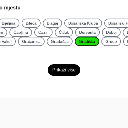
po mjestu
Bijeljina
Bileća
Blagaj
Bosanska Krupa
Bosanski P
im
Čapljina
Cazin
Čitluk
Derventa
Doboj
i Vakuf
Gračanica
Gradačac
Gradiška
Grude
Prikaži više
Pomoć
Platfo
FAQ
O nama