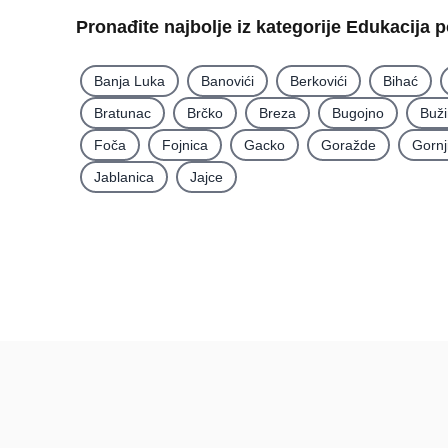
Pronađite najbolje iz kategorije Edukacija 
Banja Luka
Banovići
Berkovići
Bihać
Bratunac
Brčko
Breza
Bugojno
Buž
Foča
Fojnica
Gacko
Goražde
Gornj
Jablanica
Jajce
Recenzije
BiH
Recenzije po mjestima