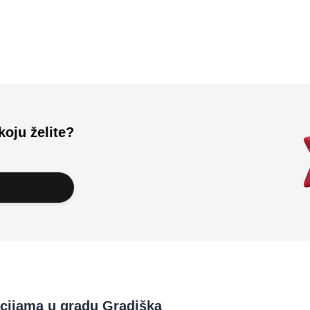
Učitali ste sve.
koju želite?
acijama u gradu Gradiška