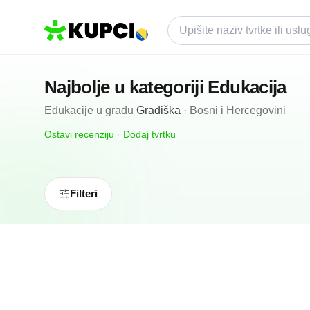
Najbolje u kategoriji
Edukacija
Edukacije
u gradu
Gradiška
·
Bosni i Hercegovini
Ostavi recenziju
·
Dodaj tvrtku
Filteri
N/A
(0 recenzija)
Glossa Centar Za Njemački Jezik Gradišk
Gradiška, BA