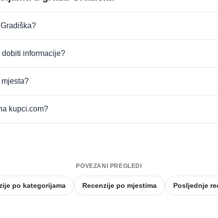
u Gradiška?
 dobiti informacije?
t mjesta?
 na kupci.com?
POVEZANI PREGLEDI
ije po kategorijama
Recenzije po mjestima
Posljednje re