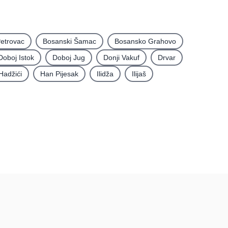
etrovac
Bosanski Šamac
Bosansko Grahovo
Doboj Istok
Doboj Jug
Donji Vakuf
Drvar
Hadžići
Han Pijesak
Ilidža
Ilijaš
rma
Podatci
Uvjeti korištenja