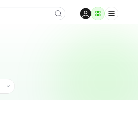
Dobrodošli
Prijavite se za pristup
Proizvodi i rješenja
Prijavi se
Edukacija
Po kategoriji
Pogledaj podkategorije