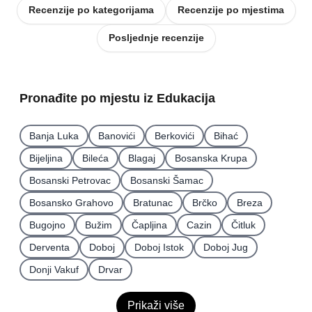
Recenzije po kategorijama
Recenzije po mjestima
Posljednje recenzije
Pronađite po mjestu iz Edukacija
Banja Luka
Banovići
Berkovići
Bihać
Bijeljina
Bileća
Blagaj
Bosanska Krupa
Bosanski Petrovac
Bosanski Šamac
Bosansko Grahovo
Bratunac
Brčko
Breza
Bugojno
Bužim
Čapljina
Cazin
Čitluk
Derventa
Doboj
Doboj Istok
Doboj Jug
Donji Vakuf
Drvar
Prikaži više