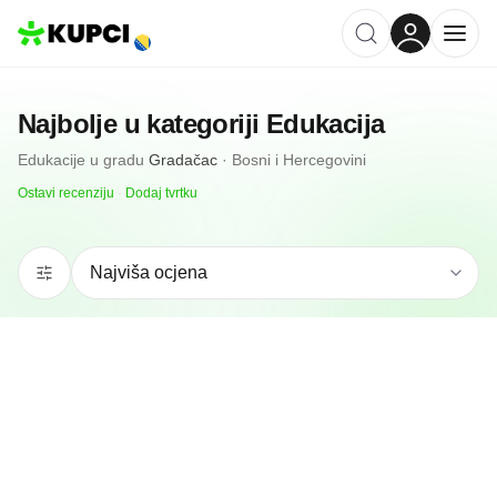
Najbolje u kategoriji
Edukacija
Edukacije
u gradu
Gradačac
·
Bosni i Hercegovini
Ostavi recenziju
·
Dodaj tvrtku
N/A
(0 recenzija)
Autoškola Simbol
Gradačac, BA