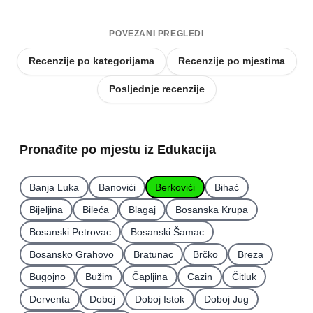
POVEZANI PREGLEDI
Recenzije po kategorijama
Recenzije po mjestima
Posljednje recenzije
Pronađite po mjestu iz Edukacija
Banja Luka
Banovići
Berkovići
Bihać
Bijeljina
Bileća
Blagaj
Bosanska Krupa
Bosanski Petrovac
Bosanski Šamac
Bosansko Grahovo
Bratunac
Brčko
Breza
Bugojno
Bužim
Čapljina
Cazin
Čitluk
Derventa
Doboj
Doboj Istok
Doboj Jug