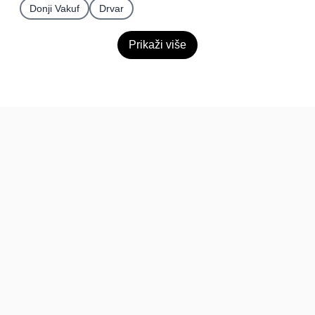
Donji Vakuf
Drvar
Prikaži više
BiH
Pravi kupci, prave recenzije.
Recenzije
Platforma
Recenzije po mjestima
O nama
Recenzije po kategorijama
Paketi
Posljednje recenzije
Dokumentacija
Pomoć
Podatci
FAQ
Uvjeti korištenja