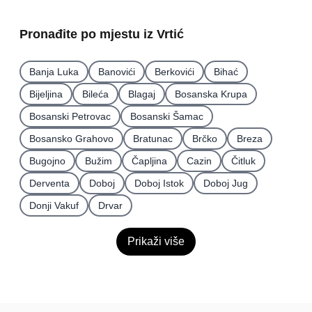
Pronađite po mjestu iz Vrtić
Banja Luka
Banovići
Berkovići
Bihać
Bijeljina
Bileća
Blagaj
Bosanska Krupa
Bosanski Petrovac
Bosanski Šamac
Bosansko Grahovo
Bratunac
Brčko
Breza
Bugojno
Bužim
Čapljina
Cazin
Čitluk
Derventa
Doboj
Doboj Istok
Doboj Jug
Donji Vakuf
Drvar
Prikaži više