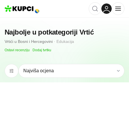
Najbolje u potkategoriji
Vrtić
Vrtići
u
Bosni i Hercegovini
·
Edukacija
Ostavi recenziju
·
Dodaj tvrtku
5.0
(
2
)
Vrtić Discover me Academy
Sarajevo, BA