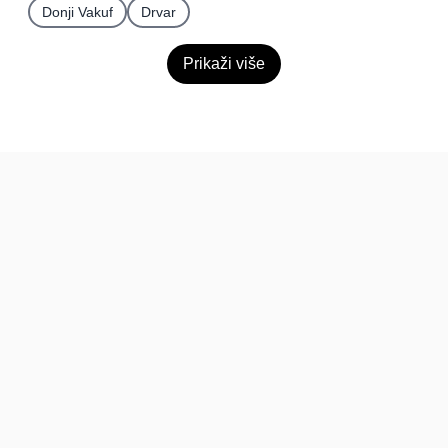
Donji Vakuf
Drvar
Prikaži više
BiH
Pravi kupci, prave recenzije.
Recenzije
Platforma
Recenzije po mjestima
O nama
Recenzije po kategorijama
Paketi
Posljednje recenzije
Dokumentacija
Pomoć
Podatci
FAQ
Uvjeti korištenja