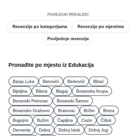
POVEZANI PREGLEDI
Recenzije po kategorijama
Recenzije po mjestima
Posljednje recenzije
Pronađite po mjestu iz Edukacija
Banja Luka
Banovići
Berkovići
Bihać
Bijeljina
Bileća
Blagaj
Bosanska Krupa
Bosanski Petrovac
Bosanski Šamac
Bosansko Grahovo
Bratunac
Brčko
Breza
Bugojno
Bužim
Čapljina
Cazin
Čitluk
Derventa
Doboj
Doboj Istok
Doboj Jug