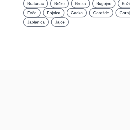
Bratunac
Brčko
Breza
Bugojno
Buž
Foča
Fojnica
Gacko
Goražde
Gornj
Jablanica
Jajce
Recenzije
BiH
Recenzije po mjestima
Recenzije po kategorijama
Pravi kupci, prave recenzije.
Posljednje recenzije