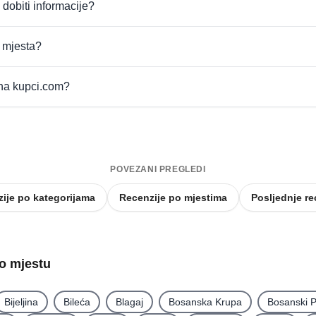
 dobiti informacije?
t mjesta?
 na kupci.com?
POVEZANI PREGLEDI
ije po kategorijama
Recenzije po mjestima
Posljednje re
po mjestu
Bijeljina
Bileća
Blagaj
Bosanska Krupa
Bosanski P