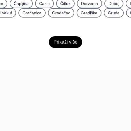
im
Čapljina
Cazin
Čitluk
Derventa
Doboj
i Vakuf
Gračanica
Gradačac
Gradiška
Grude
Prikaži više
Pomoć
Platfo
FAQ
O nama
Kontakt
Paketi
Povratne informacije
Dokumen