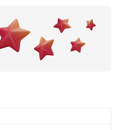
Po gradu ili mjestu
Posljednje recenzije
Dodaj tvrtku
Ostavi recenziju