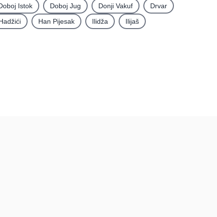
Doboj Istok
Doboj Jug
Donji Vakuf
Drvar
Hadžići
Han Pijesak
Ilidža
Ilijaš
rma
Podatci
Uvjeti korištenja
Pravila recenzija
tacija
Postupak prijave i
uklanjanja sadržaja
Politika privatnosti
Politika kolačića