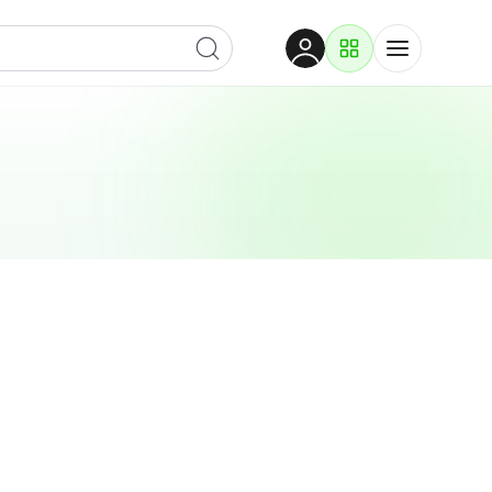
Dobrodošli
Prijavite se za pristup
Proizvodi i rješenja
Prijavi se
Po kategoriji