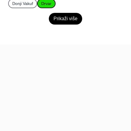
Donji Vakuf
Drvar
Prikaži više
BiH
Pravi kupci, prave recenzije.
Recenzije
Platforma
Recenzije po mjestima
O nama
Recenzije po kategorijama
Paketi
Posljednje recenzije
Dokumentacija
Pomoć
Podatci
FAQ
Uvjeti korištenja