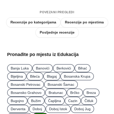
POVEZANI PREGLEDI
Recenzije po kategorijama
Recenzije po mjestima
Posljednje recenzije
Pronađite po mjestu iz Edukacija
Banja Luka
Banovići
Berkovići
Bihać
Bijeljina
Bileća
Blagaj
Bosanska Krupa
Bosanski Petrovac
Bosanski Šamac
Bosansko Grahovo
Bratunac
Brčko
Breza
Bugojno
Bužim
Čapljina
Cazin
Čitluk
Derventa
Doboj
Doboj Istok
Doboj Jug