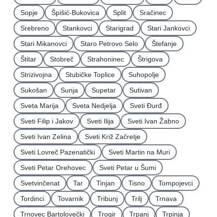
Sopje
Špišić-Bukovica
Split
Sračinec
Srebreno
Stankovci
Starigrad
Stari Jankovci
Stari Mikanovci
Staro Petrovo Selo
Štefanje
Štitar
Stobreč
Strahoninec
Štrigova
Strizivojna
Stubičke Toplice
Suhopolje
Sukošan
Sunja
Supetar
Sutivan
Sveta Marija
Sveta Nedjelja
Sveti Ðurđ
Sveti Filip i Jakov
Sveti Ilija
Sveti Ivan Žabno
Sveti Ivan Zelina
Sveti Križ Začretje
Sveti Lovreč Pazenatički
Sveti Martin na Muri
Sveti Petar Orehovec
Sveti Petar u Šumi
Svetvinčenat
Tar
Tinjan
Tisno
Tompojevci
Tordinci
Tovarnik
Tribunj
Trilj
Trnava
Trnovec Bartolovečki
Trogir
Trpanj
Trpinja