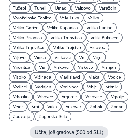
Tučepi
Tuhelj
Umag
Valpovo
Varaždin
Varaždinske Toplice
Vela Luka
Velika
Velika Gorica
Velika Kopanica
Velika Ludina
Velika Pisanica
Velika Trnovitica
Veliki Bukovec
Veliko Trgovišće
Veliko Trojstvo
Vidovec
Viljevo
Vinica
Vinkovci
Vir
Virje
Virovitica
Vis
Viškovci
Viškovo
Višnjan
Visoko
Vižinada
Vladislavci
Vlaka
Vodice
Vođinci
Vodnjan
Vratišinec
Vrbje
Vrbnik
Vrbosko
Vrbovec
Vrgorac
Vrhovine
Vrpolje
Vrsar
Vrsi
Vuka
Vukovar
Zabok
Zadar
Zadvarje
Zagorska Sela
Učitaj još gradova (
500
od
511
)