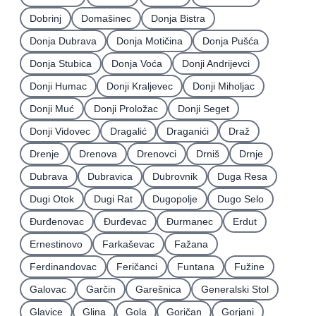
Dobrinj
Domašinec
Donja Bistra
Donja Dubrava
Donja Motičina
Donja Pušća
Donja Stubica
Donja Voća
Donji Andrijevci
Donji Humac
Donji Kraljevec
Donji Miholjac
Donji Muć
Donji Proložac
Donji Seget
Donji Vidovec
Dragalić
Draganići
Draž
Drenje
Drenova
Drenovci
Drniš
Drnje
Dubrava
Dubravica
Dubrovnik
Duga Resa
Dugi Otok
Dugi Rat
Dugopolje
Dugo Selo
Ðurđenovac
Ðurđevac
Ðurmanec
Erdut
Ernestinovo
Farkaševac
Fažana
Ferdinandovac
Feričanci
Funtana
Fužine
Galovac
Garčin
Garešnica
Generalski Stol
Glavice
Glina
Gola
Goričan
Gorjani