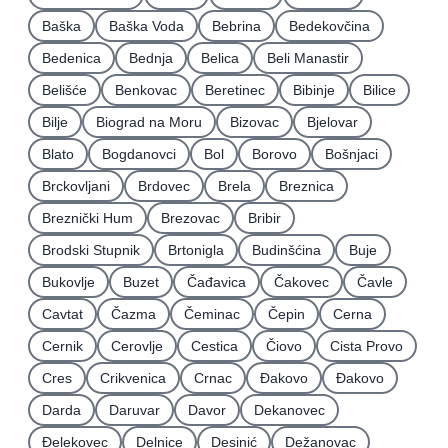
Baška
Baška Voda
Bebrina
Bedekovčina
Bedenica
Bednja
Belica
Beli Manastir
Belišće
Benkovac
Beretinec
Bibinje
Bilice
Bilje
Biograd na Moru
Bizovac
Bjelovar
Blato
Bogdanovci
Bol
Borovo
Bošnjaci
Brckovljani
Brdovec
Brela
Breznica
Breznički Hum
Brezovac
Bribir
Brodski Stupnik
Brtonigla
Budinšćina
Buje
Bukovlje
Buzet
Čađavica
Čakovec
Čavle
Cavtat
Čazma
Čeminac
Čepin
Cerna
Cernik
Cerovlje
Cestica
Čiovo
Cista Provo
Cres
Crikvenica
Crnac
Đakovo
Ðakovo
Darda
Daruvar
Davor
Dekanovec
Ðelekovec
Delnice
Desinić
Dežanovac