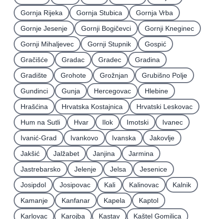
Gornja Rijeka
Gornja Stubica
Gornja Vrba
Gornje Jesenje
Gornji Bogičevci
Gornji Kneginec
Gornji Mihaljevec
Gornji Stupnik
Gospić
Gračišće
Gradac
Gradec
Gradina
Gradište
Grohote
Grožnjan
Grubišno Polje
Gundinci
Gunja
Hercegovac
Hlebine
Hrašćina
Hrvatska Kostajnica
Hrvatski Leskovac
Hum na Sutli
Hvar
Ilok
Imotski
Ivanec
Ivanić-Grad
Ivankovo
Ivanska
Jakovlje
Jakšić
Jalžabet
Janjina
Jarmina
Jastrebarsko
Jelenje
Jelsa
Jesenice
Josipdol
Josipovac
Kali
Kalinovac
Kalnik
Kamanje
Kanfanar
Kapela
Kaptol
Karlovac
Karojba
Kastav
Kaštel Gomilica