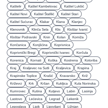
Kaštelir
Kaštel Kambelovac
Kaštel Lukšić
Kaštel Novi
Kaštel Štafilić
Kaštel Stari
Kaštel Sućurac
Klakar
Klana
Klanjec
Klenovnik
Klinča Sela
Klis
Kloštar Ivanić
Kloštar Podravski
Knin
Kolan
Komiža
Končanica
Konjšćina
Koprivnica
Koprivnički Bregi
Koprivnički Ivanec
Korčula
Korenica
Kornati
Koška
Kostrena
Kotoriba
Kraj
Kraljevec na Sutli
Kraljevica
Krapina
Krapinske Toplice
Krašić
Kravarsko
Križ
Križevci
Krk
Kršan
Kukljica
Kula Norinska
Kumrovec
Kutina
Kutjevo
Labin
Lasinja
Lastovo
Lećevica
Legrad
Lekenik
Lepoglava
Lipik
Lipovljani
Ližnjan