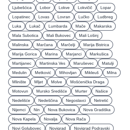
Ljubešćica
Lobor
Lokve
Lokvičič
Lopar
Lopatinec
Lovas
Lovran
Lučko
Ludbreg
Luka
Lukač
Lumbarda
Mače
Makarska
Mala Subotica
Mali Bukovec
Mali Lošinj
Malinska
Marčana
Marčelji
Marija Bistrica
Marija Gorica
Marina
Marjanci
Markušica
Martijanec
Martinska Ves
Maruševec
Matulji
Medulin
Metković
Mihovljan
Mikleuš
Milna
Mlinište
Mljet
Molve
Mošćenička Draga
Motovun
Mursko Središće
Murter
Našice
Nedelišće
Nedeščina
Negoslavci
Netretić
Nijemci
Nin
Nova Bukovica
Nova Gradiška
Nova Kapela
Novalja
Nova Rača
Novi Golubovec
Novigrad
Novigrad Podravski