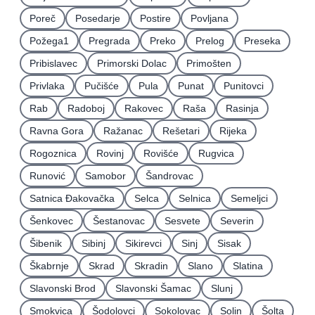
Poreč
Posedarje
Postire
Povljana
Požega1
Pregrada
Preko
Prelog
Preseka
Pribislavec
Primorski Dolac
Primošten
Privlaka
Pučišće
Pula
Punat
Punitovci
Rab
Radoboj
Rakovec
Raša
Rasinja
Ravna Gora
Ražanac
Rešetari
Rijeka
Rogoznica
Rovinj
Rovišće
Rugvica
Runović
Samobor
Šandrovac
Satnica Ðakovačka
Selca
Selnica
Semeljci
Šenkovec
Šestanovac
Sesvete
Severin
Šibenik
Sibinj
Sikirevci
Sinj
Sisak
Škabrnje
Skrad
Skradin
Slano
Slatina
Slavonski Brod
Slavonski Šamac
Slunj
Smokvica
Šodolovci
Sokolovac
Solin
Šolta