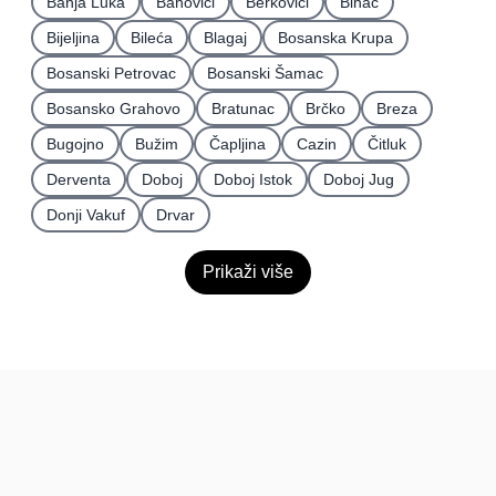
Banja Luka
Banovići
Berkovići
Bihać
Bijeljina
Bileća
Blagaj
Bosanska Krupa
Bosanski Petrovac
Bosanski Šamac
Bosansko Grahovo
Bratunac
Brčko
Breza
Bugojno
Bužim
Čapljina
Cazin
Čitluk
Derventa
Doboj
Doboj Istok
Doboj Jug
Donji Vakuf
Drvar
Prikaži više
BiH