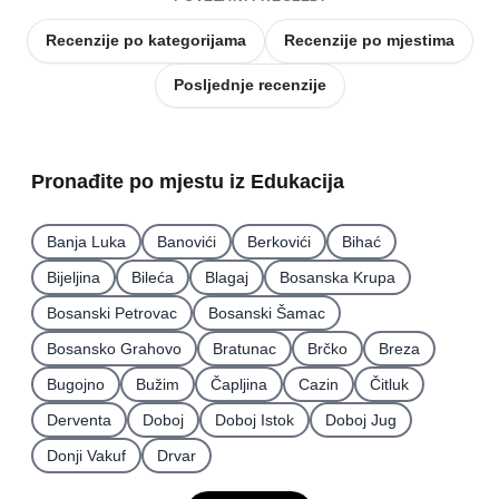
Recenzije po kategorijama
Recenzije po mjestima
Posljednje recenzije
Pronađite po mjestu iz Edukacija
Banja Luka
Banovići
Berkovići
Bihać
Bijeljina
Bileća
Blagaj
Bosanska Krupa
Bosanski Petrovac
Bosanski Šamac
Bosansko Grahovo
Bratunac
Brčko
Breza
Bugojno
Bužim
Čapljina
Cazin
Čitluk
Derventa
Doboj
Doboj Istok
Doboj Jug
Donji Vakuf
Drvar