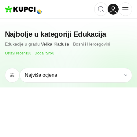
Najbolje u kategoriji
Edukacija
Edukacije
u gradu
Velika Kladuša
·
Bosni i Hercegovini
Ostavi recenziju
·
Dodaj tvrtku
N/A
(0 recenzija)
Auto Škola 15 April
Velika Kladuša, BA