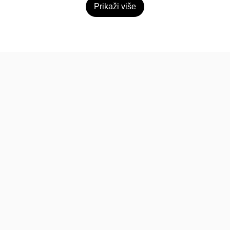
Prikaži više
BiH
Pravi kupci, prave recenzije.
Recenzije
Platforma
Recenzije po mjestima
O nama
Recenzije po kategorijama
Paketi
Posljednje recenzije
Dokumentacija
Pomoć
Podatci
FAQ
Uvjeti korištenja
Kontakt
Pravila recenzija
Povratne informacije
Postupak prijave i uklanjanja