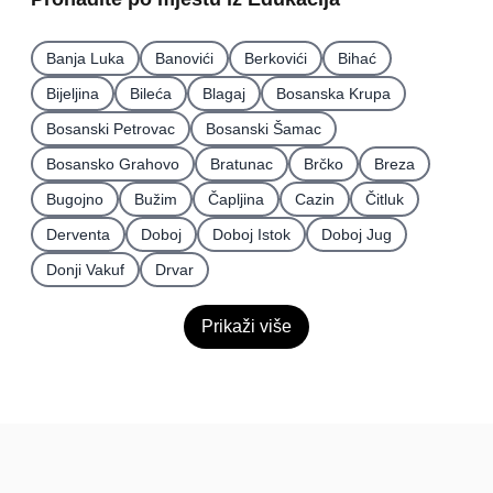
Banja Luka
Banovići
Berkovići
Bihać
Bijeljina
Bileća
Blagaj
Bosanska Krupa
Bosanski Petrovac
Bosanski Šamac
Bosansko Grahovo
Bratunac
Brčko
Breza
Bugojno
Bužim
Čapljina
Cazin
Čitluk
Derventa
Doboj
Doboj Istok
Doboj Jug
Donji Vakuf
Drvar
Prikaži više