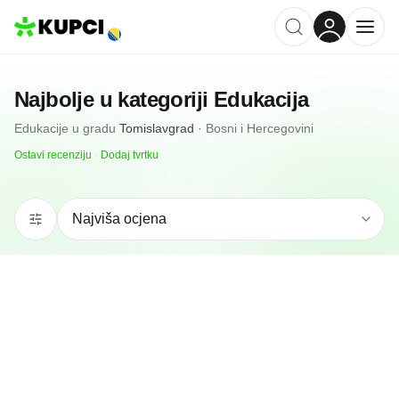
Najbolje u kategoriji
Edukacija
Edukacije
u gradu
Tomislavgrad
·
Bosni i Hercegovini
Ostavi recenziju
·
Dodaj tvrtku
N/A
(0 recenzija)
Helen Doron English Tomislavgrad
Tomislavgrad, BA