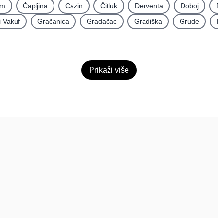
im
Čapljina
Cazin
Čitluk
Derventa
Doboj
i Vakuf
Gračanica
Gradačac
Gradiška
Grude
Prikaži više
Pomoć
Platfo
FAQ
O nama
Kontakt
Paketi
Povratne informacije
Dokumen