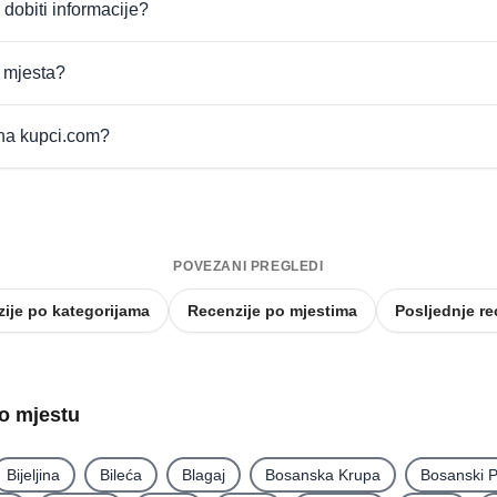
 dobiti informacije?
t mjesta?
 na kupci.com?
POVEZANI PREGLEDI
ije po kategorijama
Recenzije po mjestima
Posljednje re
po mjestu
Bijeljina
Bileća
Blagaj
Bosanska Krupa
Bosanski P