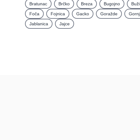
Bratunac
Brčko
Breza
Bugojno
Buž
Foča
Fojnica
Gacko
Goražde
Gornj
Jablanica
Jajce
Recenzije
BiH
Recenzije po mjestima
Recenzije po kategorijama
Pravi kupci, prave recenzije.
Posljednje recenzije