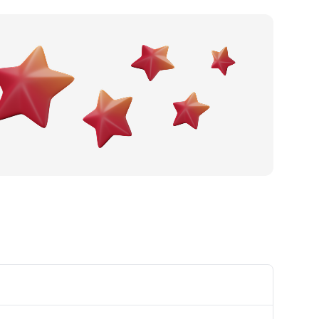
Po gradu ili mjestu
Posljednje recenzije
Dodaj tvrtku
Ostavi recenziju