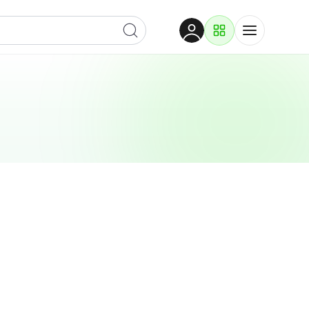
Dobrodošli
Prijavite se za pristup
Proizvodi i rješenja
Prijavi se
Po kategoriji