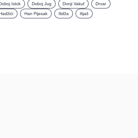
Doboj Istok
Doboj Jug
Donji Vakuf
Drvar
Hadžići
Han Pijesak
Ilidža
Ilijaš
rma
Podatci
Uvjeti korištenja
Pravila recenzija
tacija
Postupak prijave i
uklanjanja sadržaja
Politika privatnosti
Politika kolačića