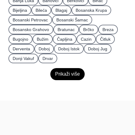
Banja Luka
Banovići
Berkovići
Bihać
Bijeljina
Bileća
Blagaj
Bosanska Krupa
Bosanski Petrovac
Bosanski Šamac
Bosansko Grahovo
Bratunac
Brčko
Breza
Bugojno
Bužim
Čapljina
Cazin
Čitluk
Derventa
Doboj
Doboj Istok
Doboj Jug
Donji Vakuf
Drvar
Prikaži više
BiH