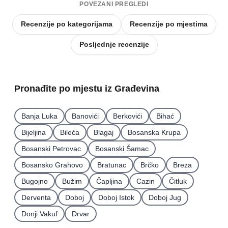
POVEZANI PREGLEDI
Recenzije po kategorijama
Recenzije po mjestima
Posljednje recenzije
Pronađite po mjestu iz Građevina
Banja Luka
Banovići
Berkovići
Bihać
Bijeljina
Bileća
Blagaj
Bosanska Krupa
Bosanski Petrovac
Bosanski Šamac
Bosansko Grahovo
Bratunac
Brčko
Breza
Bugojno
Bužim
Čapljina
Cazin
Čitluk
Derventa
Doboj
Doboj Istok
Doboj Jug
Donji Vakuf
Drvar