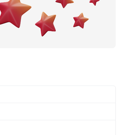
Gradnja cesta i autocesta
Stolarija
Keramika, sanitarija, vodomaterij
al