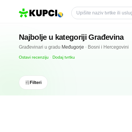
Najbolje u kategoriji
Građevina
Građevinari
u gradu
Međugorje
·
Bosni i Hercegovini
Ostavi recenziju
·
Dodaj tvrtku
Filteri
4.9
(
10
)
GEDOR MS d.o.o.
Međugorje, BA