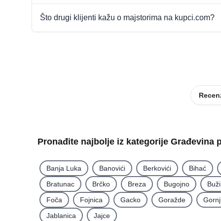
Što drugi klijenti kažu o majstorima na kupci.com?
Recenz
Pronađite najbolje iz kategorije Građevina 
Banja Luka
Banovići
Berkovići
Bihać
Bratunac
Brčko
Breza
Bugojno
Buž
Foča
Fojnica
Gacko
Goražde
Gornj
Jablanica
Jajce