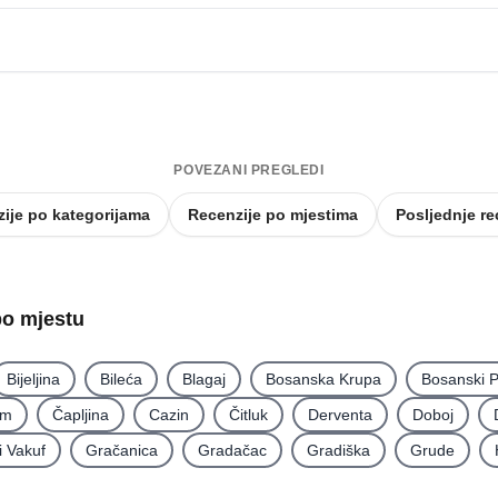
POVEZANI PREGLEDI
ije po kategorijama
Recenzije po mjestima
Posljednje re
po mjestu
Bijeljina
Bileća
Blagaj
Bosanska Krupa
Bosanski P
im
Čapljina
Cazin
Čitluk
Derventa
Doboj
i Vakuf
Gračanica
Gradačac
Gradiška
Grude