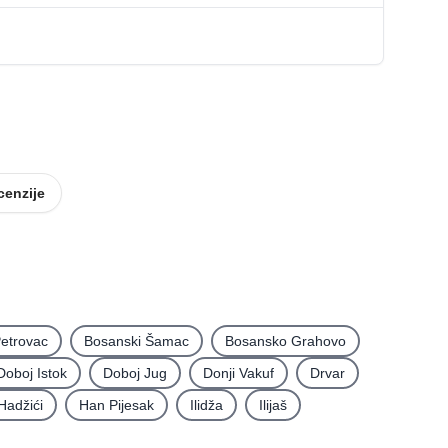
cenzije
etrovac
Bosanski Šamac
Bosansko Grahovo
Doboj Istok
Doboj Jug
Donji Vakuf
Drvar
Hadžići
Han Pijesak
Ilidža
Ilijaš