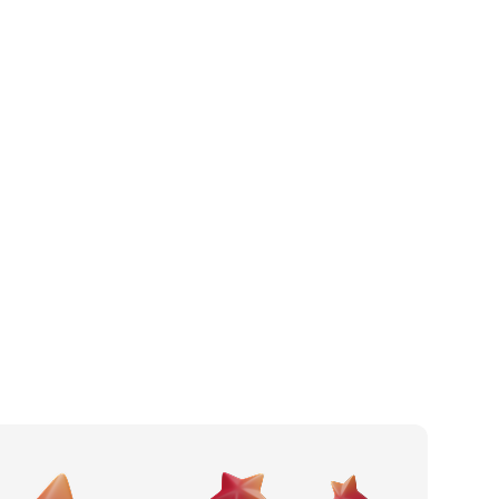
Grijanje i klimatizacija
Po gradu ili mjestu
Građevinska firma
Posljednje recenzije
Vodoinstalater
Dodaj tvrtku
Limar
Ostavi recenziju
Fasader
Arhitekt
Elektroinstalacije
Obrada materijala
Prodaja građevinskog materijala