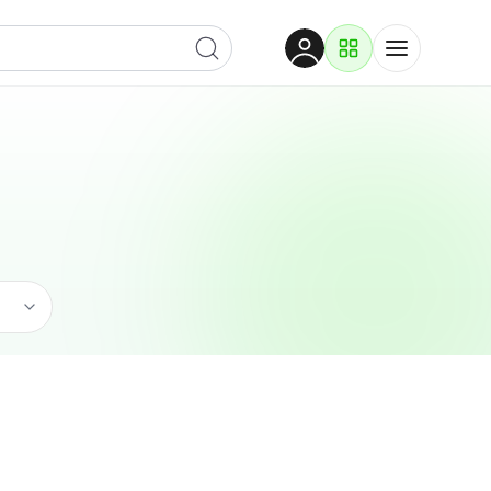
Dobrodošli
Prijavite se za pristup
Proizvodi i rješenja
Prijavi se
Građevina
Po kategoriji
Pogledaj podkategorije