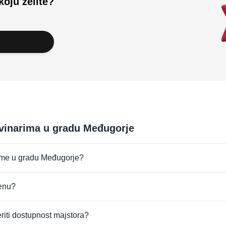
koju želite?
evinarima u gradu Međugorje
firme u gradu Međugorje?
jenu?
eriti dostupnost majstora?