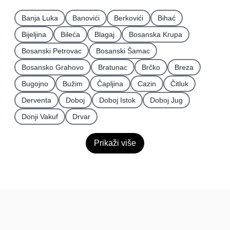
Banja Luka
Banovići
Berkovići
Bihać
Bijeljina
Bileća
Blagaj
Bosanska Krupa
Bosanski Petrovac
Bosanski Šamac
Bosansko Grahovo
Bratunac
Brčko
Breza
Bugojno
Bužim
Čapljina
Cazin
Čitluk
Derventa
Doboj
Doboj Istok
Doboj Jug
Donji Vakuf
Drvar
Prikaži više
BiH