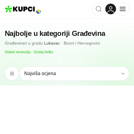
Najbolje u kategoriji
Građevina
Građevinari
u gradu
Lukavac
·
Bosni i Hercegovini
Ostavi recenziju
·
Dodaj tvrtku
5.0
(
5
)
Baupartner
Lukavac, BA