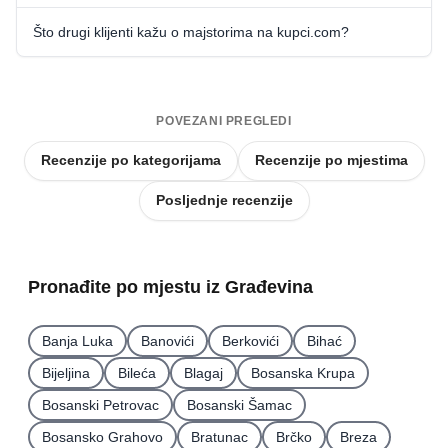
Što drugi klijenti kažu o majstorima na kupci.com?
POVEZANI PREGLEDI
Recenzije po kategorijama
Recenzije po mjestima
Posljednje recenzije
Pronađite po mjestu iz Građevina
Banja Luka
Banovići
Berkovići
Bihać
Bijeljina
Bileća
Blagaj
Bosanska Krupa
Bosanski Petrovac
Bosanski Šamac
Bosansko Grahovo
Bratunac
Brčko
Breza