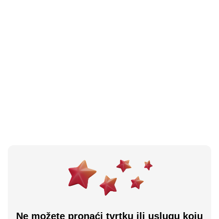
Centrum Trade
Kozarska Dubica, BA
N/A
(0 recenzija)
1. MAJ
Kozarska Dubica, BA
Učitali ste sve.
Ne možete pronaći tvrtku ili uslugu koju