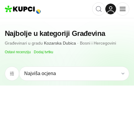
Najbolje u kategoriji
Građevina
Građevinari
u gradu
Kozarska Dubica
·
Bosni i Hercegovini
Ostavi recenziju
·
Dodaj tvrtku
N/A
(0 recenzija)
Mirnic Limarija
Kozarska Dubica, BA