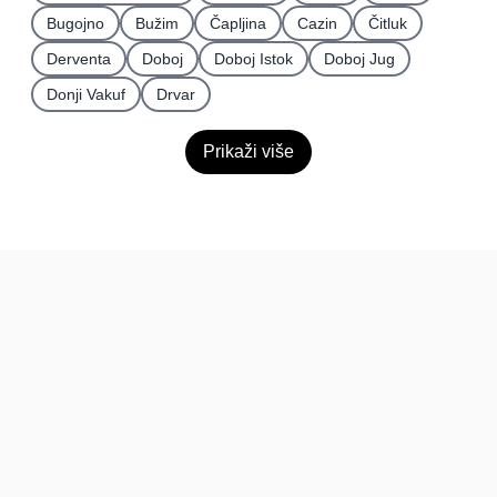
Bugojno
Bužim
Čapljina
Cazin
Čitluk
Derventa
Doboj
Doboj Istok
Doboj Jug
Donji Vakuf
Drvar
Prikaži više
BiH
Pravi kupci, prave recenzije.
Recenzije
Platforma
Recenzije po mjestima
O nama
Recenzije po kategorijama
Paketi
Posljednje recenzije
Dokumentacija