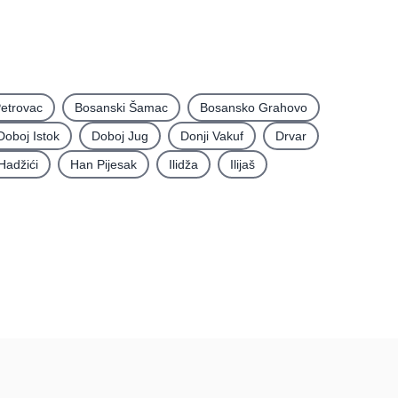
etrovac
Bosanski Šamac
Bosansko Grahovo
Doboj Istok
Doboj Jug
Donji Vakuf
Drvar
Hadžići
Han Pijesak
Ilidža
Ilijaš
rma
Podatci