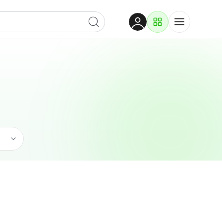
Dobrodošli
Prijavite se za pristup
Proizvodi i rješenja
Prijavi se
Građevina
Po kategoriji
Pogledaj potkategorije