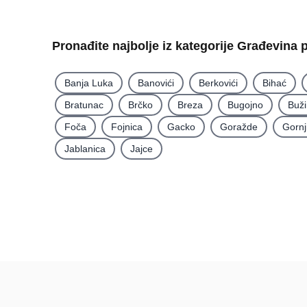
Pronađite najbolje iz kategorije Građevina 
Banja Luka
Banovići
Berkovići
Bihać
Bratunac
Brčko
Breza
Bugojno
Buž
Foča
Fojnica
Gacko
Goražde
Gornj
Jablanica
Jajce
Recenzije