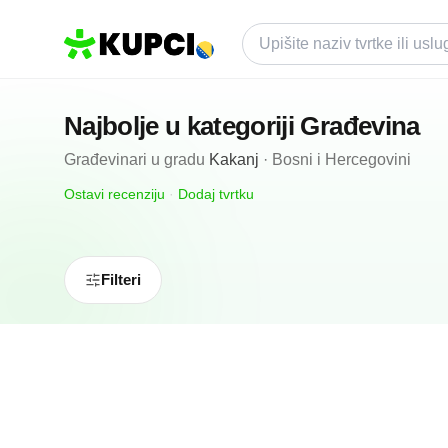
Najbolje u kategoriji
Građevina
Građevinari
u gradu
Kakanj
·
Bosni i Hercegovini
Ostavi recenziju
·
Dodaj tvrtku
Filteri
N/A
(0 recenzija)
Vodomont Penjo
Kakanj, BA