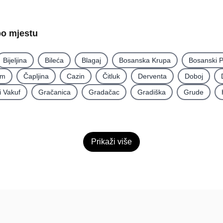
po mjestu
Bijeljina
Bileća
Blagaj
Bosanska Krupa
Bosanski P
im
Čapljina
Cazin
Čitluk
Derventa
Doboj
i Vakuf
Gračanica
Gradačac
Gradiška
Grude
Prikaži više
Pomoć
Platfo