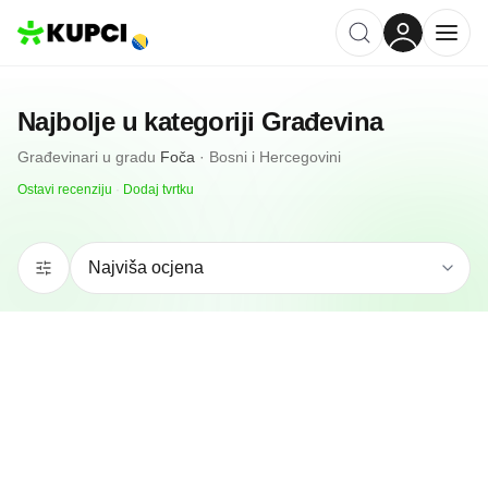
Najbolje u kategoriji
Građevina
Građevinari
u gradu
Foča
·
Bosni i Hercegovini
Ostavi recenziju
·
Dodaj tvrtku
N/A
(0 recenzija)
Electrician Nenad
Foča, BA