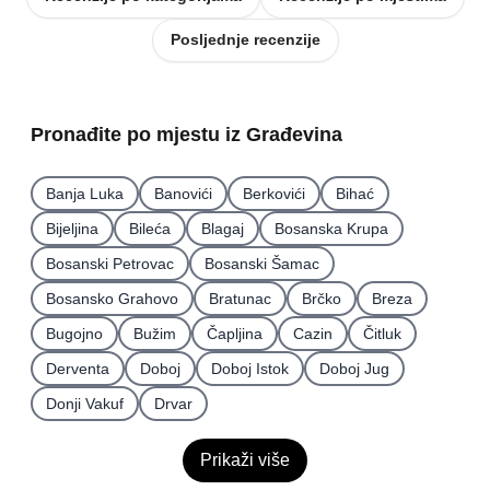
Posljednje recenzije
Pronađite po mjestu iz Građevina
Banja Luka
Banovići
Berkovići
Bihać
Bijeljina
Bileća
Blagaj
Bosanska Krupa
Bosanski Petrovac
Bosanski Šamac
Bosansko Grahovo
Bratunac
Brčko
Breza
Bugojno
Bužim
Čapljina
Cazin
Čitluk
Derventa
Doboj
Doboj Istok
Doboj Jug
Donji Vakuf
Drvar
Prikaži više