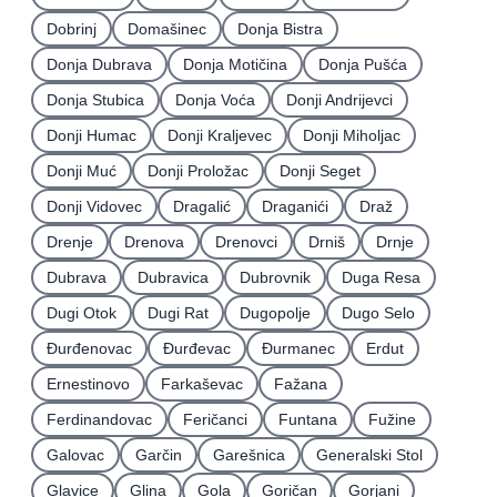
Dobrinj
Domašinec
Donja Bistra
Donja Dubrava
Donja Motičina
Donja Pušća
Donja Stubica
Donja Voća
Donji Andrijevci
Donji Humac
Donji Kraljevec
Donji Miholjac
Donji Muć
Donji Proložac
Donji Seget
Donji Vidovec
Dragalić
Draganići
Draž
Drenje
Drenova
Drenovci
Drniš
Drnje
Dubrava
Dubravica
Dubrovnik
Duga Resa
Dugi Otok
Dugi Rat
Dugopolje
Dugo Selo
Ðurđenovac
Ðurđevac
Ðurmanec
Erdut
Ernestinovo
Farkaševac
Fažana
Ferdinandovac
Feričanci
Funtana
Fužine
Galovac
Garčin
Garešnica
Generalski Stol
Glavice
Glina
Gola
Goričan
Gorjani