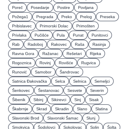
Poreč
Posedarje
Postire
Povljana
Požega1
Pregrada
Preko
Prelog
Preseka
Pribislavec
Primorski Dolac
Primošten
Privlaka
Pučišće
Pula
Punat
Punitovci
Rab
Radoboj
Rakovec
Raša
Rasinja
Ravna Gora
Ražanac
Rešetari
Rijeka
Rogoznica
Rovinj
Rovišće
Rugvica
Runović
Samobor
Šandrovac
Satnica Ðakovačka
Selca
Selnica
Semeljci
Šenkovec
Šestanovac
Sesvete
Severin
Šibenik
Sibinj
Sikirevci
Sinj
Sisak
Škabrnje
Skrad
Skradin
Slano
Slatina
Slavonski Brod
Slavonski Šamac
Slunj
Smokvica
Šodolovci
Sokolovac
Solin
Šolta