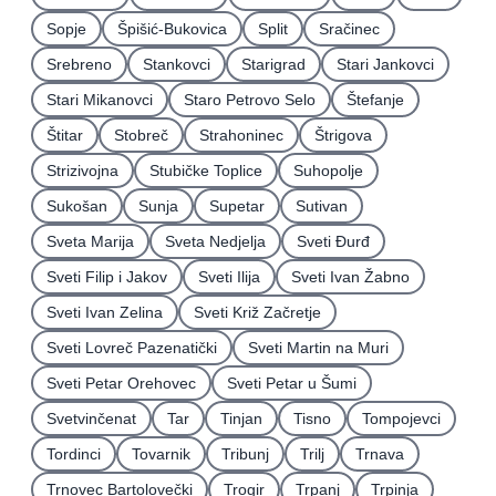
Sopje
Špišić-Bukovica
Split
Sračinec
Srebreno
Stankovci
Starigrad
Stari Jankovci
Stari Mikanovci
Staro Petrovo Selo
Štefanje
Štitar
Stobreč
Strahoninec
Štrigova
Strizivojna
Stubičke Toplice
Suhopolje
Sukošan
Sunja
Supetar
Sutivan
Sveta Marija
Sveta Nedjelja
Sveti Ðurđ
Sveti Filip i Jakov
Sveti Ilija
Sveti Ivan Žabno
Sveti Ivan Zelina
Sveti Križ Začretje
Sveti Lovreč Pazenatički
Sveti Martin na Muri
Sveti Petar Orehovec
Sveti Petar u Šumi
Svetvinčenat
Tar
Tinjan
Tisno
Tompojevci
Tordinci
Tovarnik
Tribunj
Trilj
Trnava
Trnovec Bartolovečki
Trogir
Trpanj
Trpinja