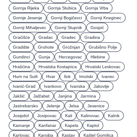
Gornja Rijeka
Gornja Stubica
Gornja Vrba
Gornje Jesenje
Gornji Bogičevci
Gornji Kneginec
Gornji Mihaljevec
Gornji Stupnik
Gospić
Gračišće
Gradac
Gradec
Gradina
Gradište
Grohote
Grožnjan
Grubišno Polje
Gundinci
Gunja
Hercegovac
Hlebine
Hrašćina
Hrvatska Kostajnica
Hrvatski Leskovac
Hum na Sutli
Hvar
Ilok
Imotski
Ivanec
Ivanić-Grad
Ivankovo
Ivanska
Jakovlje
Jakšić
Jalžabet
Janjina
Jarmina
Jastrebarsko
Jelenje
Jelsa
Jesenice
Josipdol
Josipovac
Kali
Kalinovac
Kalnik
Kamanje
Kanfanar
Kapela
Kaptol
Karlovac
Karojba
Kastav
Kaštel Gomilica