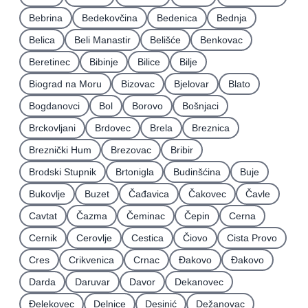
Bebrina
Bedekovčina
Bedenica
Bednja
Belica
Beli Manastir
Belišće
Benkovac
Beretinec
Bibinje
Bilice
Bilje
Biograd na Moru
Bizovac
Bjelovar
Blato
Bogdanovci
Bol
Borovo
Bošnjaci
Brckovljani
Brdovec
Brela
Breznica
Breznički Hum
Brezovac
Bribir
Brodski Stupnik
Brtonigla
Budinšćina
Buje
Bukovlje
Buzet
Čađavica
Čakovec
Čavle
Cavtat
Čazma
Čeminac
Čepin
Cerna
Cernik
Cerovlje
Cestica
Čiovo
Cista Provo
Cres
Crikvenica
Crnac
Đakovo
Ðakovo
Darda
Daruvar
Davor
Dekanovec
Ðelekovec
Delnice
Desinić
Dežanovac