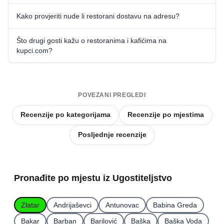
Kako provjeriti nude li restorani dostavu na adresu?
Što drugi gosti kažu o restoranima i kafićima na
kupci.com?
POVEZANI PREGLEDI
Recenzije po kategorijama
Recenzije po mjestima
Posljednje recenzije
Pronađite po mjestu iz Ugostiteljstvo
Zlatar
Andrijaševci
Antunovac
Babina Greda
Bakar
Barban
Barilović
Baška
Baška Voda