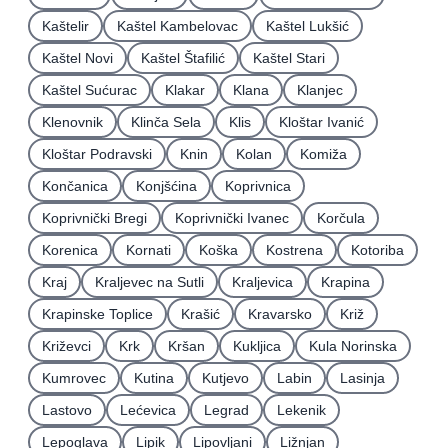
Kaštelir
Kaštel Kambelovac
Kaštel Lukšić
Kaštel Novi
Kaštel Štafilić
Kaštel Stari
Kaštel Sućurac
Klakar
Klana
Klanjec
Klenovnik
Klinča Sela
Klis
Kloštar Ivanić
Kloštar Podravski
Knin
Kolan
Komiža
Končanica
Konjšćina
Koprivnica
Koprivnički Bregi
Koprivnički Ivanec
Korčula
Korenica
Kornati
Koška
Kostrena
Kotoriba
Kraj
Kraljevec na Sutli
Kraljevica
Krapina
Krapinske Toplice
Krašić
Kravarsko
Križ
Križevci
Krk
Kršan
Kukljica
Kula Norinska
Kumrovec
Kutina
Kutjevo
Labin
Lasinja
Lastovo
Lećevica
Legrad
Lekenik
Lepoglava
Lipik
Lipovljani
Ližnjan