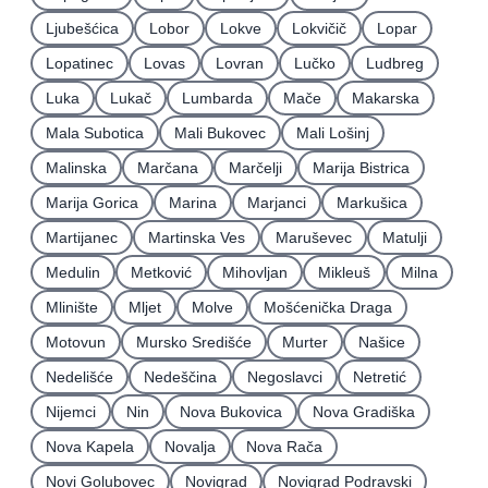
Ljubešćica
Lobor
Lokve
Lokvičič
Lopar
Lopatinec
Lovas
Lovran
Lučko
Ludbreg
Luka
Lukač
Lumbarda
Mače
Makarska
Mala Subotica
Mali Bukovec
Mali Lošinj
Malinska
Marčana
Marčelji
Marija Bistrica
Marija Gorica
Marina
Marjanci
Markušica
Martijanec
Martinska Ves
Maruševec
Matulji
Medulin
Metković
Mihovljan
Mikleuš
Milna
Mlinište
Mljet
Molve
Mošćenička Draga
Motovun
Mursko Središće
Murter
Našice
Nedelišće
Nedeščina
Negoslavci
Netretić
Nijemci
Nin
Nova Bukovica
Nova Gradiška
Nova Kapela
Novalja
Nova Rača
Novi Golubovec
Novigrad
Novigrad Podravski