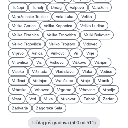
Tučepi
Tuhelj
Umag
Valpovo
Varaždin
Varaždinske Toplice
Vela Luka
Velika
Velika Gorica
Velika Kopanica
Velika Ludina
Velika Pisanica
Velika Trnovitica
Veliki Bukovec
Veliko Trgovišće
Veliko Trojstvo
Vidovec
Viljevo
Vinica
Vinkovci
Vir
Virje
Virovitica
Vis
Viškovci
Viškovo
Višnjan
Visoko
Vižinada
Vladislavci
Vlaka
Vodice
Vođinci
Vodnjan
Vratišinec
Vrbje
Vrbnik
Vrbosko
Vrbovec
Vrgorac
Vrhovine
Vrpolje
Vrsar
Vrsi
Vuka
Vukovar
Zabok
Zadar
Zadvarje
Zagorska Sela
Učitaj još gradova (
500
od
511
)