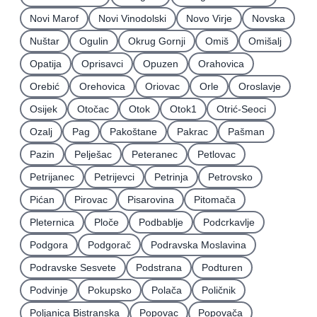
Novi Marof
Novi Vinodolski
Novo Virje
Novska
Nuštar
Ogulin
Okrug Gornji
Omiš
Omišalj
Opatija
Oprisavci
Opuzen
Orahovica
Orebić
Orehovica
Oriovac
Orle
Oroslavje
Osijek
Otočac
Otok
Otok1
Otrić-Seoci
Ozalj
Pag
Pakoštane
Pakrac
Pašman
Pazin
Pelješac
Peteranec
Petlovac
Petrijanec
Petrijevci
Petrinja
Petrovsko
Pićan
Pirovac
Pisarovina
Pitomača
Pleternica
Ploče
Podbablje
Podcrkavlje
Podgora
Podgorač
Podravska Moslavina
Podravske Sesvete
Podstrana
Podturen
Podvinje
Pokupsko
Polača
Poličnik
Poljanica Bistranska
Popovac
Popovača