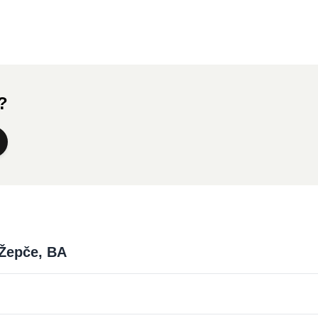
a?
 Žepče, BA