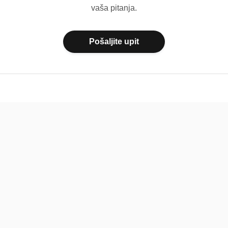
vaša pitanja.
Pošaljite upit
Pomoć
Platfo
FAQ
O nama
Kontakt
Paketi
Povratne informacije
Dokumen