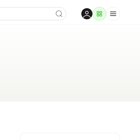
Dobrodošli
Prijavite se za pristup
Proizvodi i rješenja
Prijavi se
Po kategoriji