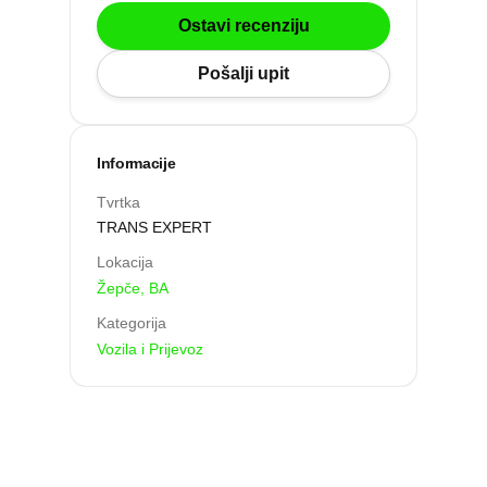
Po gradu ili mjestu
Ostavi recenziju
Pošalji upit
Posljednje recenzije
Dodaj tvrtku
Informacije
Tvrtka
Ostavi recenziju
TRANS EXPERT
Lokacija
Žepče
,
BA
Kategorija
Vozila i Prijevoz
ri