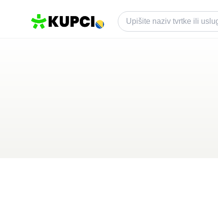
TRANS EXPERT
Žepče
,
BA
Kategorija ·
Vozila i Prijevoz
0.0
·
0 recenzija