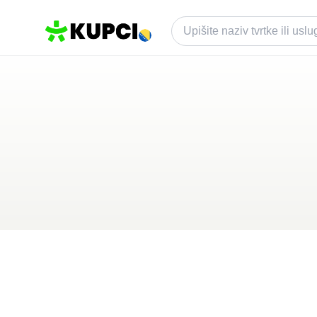
Lafayette
Prijedor
,
BA
Kategorija ·
Ugostiteljstvo
2.3
·
6 recenzija