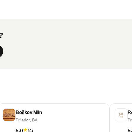
a?
Boškov Mlin
R
Prijedor, BA
Pr
5.0
5
(
4
)