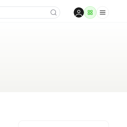
Dobrodošli
Prijavite se za pristup
Proizvodi i rješenja
Prijavi se
Po kategoriji