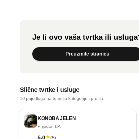
Je li ovo vaša tvrtka ili uslug
Preuzmite stranicu
Slične tvrtke i usluge
10 prijedloga na temelju kategorije i profila.
KONOBA JELEN
Prijedor, BA
5.0
(
5
)