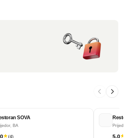
estoran SOVA
Restoran 
ijedor, BA
Prijedor, BA
.0
5.0
(
4
)
(
3
)