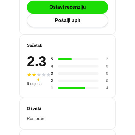
Po gradu ili mjestu
Ostavi recenziju
Pošalji upit
Posljednje recenzije
Dodaj tvrtku
Sažetak
2.3
Ostavi recenziju
5
2
4
0
ri
3
0
2
0
6
ocjena
1
4
O tvrtki
Restoran